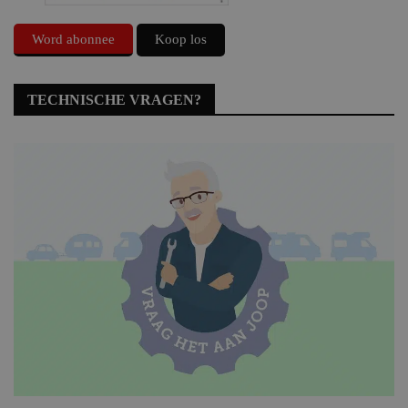
Word abonnee
Koop los
TECHNISCHE VRAGEN?