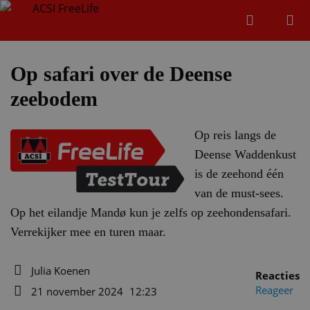
Zoeken
Menu
Zoeken
Op safari over de Deense
zeebodem
Zoeke
Op reis langs de
Deense Waddenkust
is de zeehond één
van de must-sees.
Op het eilandje Mandø kun je zelfs op zeehondensafari.
Verrekijker mee en turen maar.
Julia Koenen
Reacties
Auteur
Reageer
21 november 2024
12:23
Datum