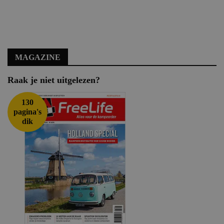
MAGAZINE
Raak je niet uitgelezen?
130
pagina's
dik