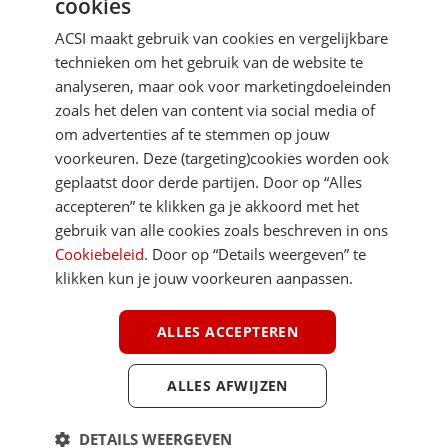
cookies
Je gegevens zijn veilig en worden niet gedeeld met anderen
ACSI maakt gebruik van cookies en vergelijkbare
technieken om het gebruik van de website te
analyseren, maar ook voor marketingdoeleinden
zoals het delen van content via social media of
om advertenties af te stemmen op jouw
voorkeuren. Deze (targeting)cookies worden ook
geplaatst door derde partijen. Door op “Alles
DIRECT NAAR
accepteren” te klikken ga je akkoord met het
gebruik van alle cookies zoals beschreven in ons
Cookiebeleid
. Door op “Details weergeven” te
MEER ACSI FREELIFE
klikken kun je jouw voorkeuren aanpassen.
ALGEMEEN
ALLES ACCEPTEREN
ALLES AFWIJZEN
Youtube
Facebook
Terug 
DETAILS WEERGEVEN
ACSI FreeLife is een uitgave van ACSI FreeLife B.V. © 2026 - Alle rechten