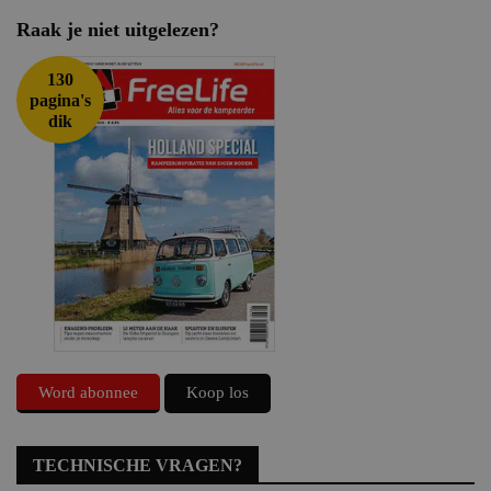
Raak je niet uitgelezen?
130
pagina's
dik
Word abonnee
Koop los
TECHNISCHE VRAGEN?