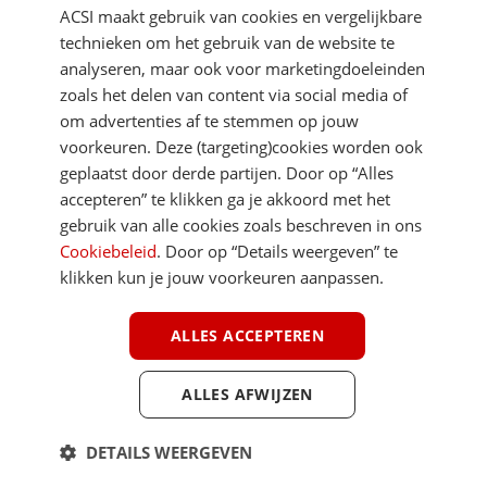
ACSI maakt gebruik van cookies en vergelijkbare
technieken om het gebruik van de website te
analyseren, maar ook voor marketingdoeleinden
zoals het delen van content via social media of
om advertenties af te stemmen op jouw
voorkeuren. Deze (targeting)cookies worden ook
DIRECT NAAR
geplaatst door derde partijen. Door op “Alles
accepteren” te klikken ga je akkoord met het
gebruik van alle cookies zoals beschreven in ons
MEER ACSI FREELIFE
Cookiebeleid
. Door op “Details weergeven” te
klikken kun je jouw voorkeuren aanpassen.
ALGEMEEN
ALLES ACCEPTEREN
ALLES AFWIJZEN
Youtube
Facebook
Terug 
ACSI FreeLife is een uitgave van ACSI FreeLife B.V. © 2026 - Alle rechten
DETAILS WEERGEVEN
voorbehouden