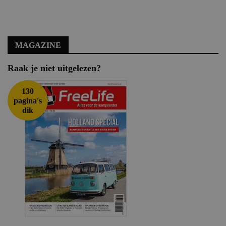
MAGAZINE
Raak je niet uitgelezen?
130
pagina's
dik