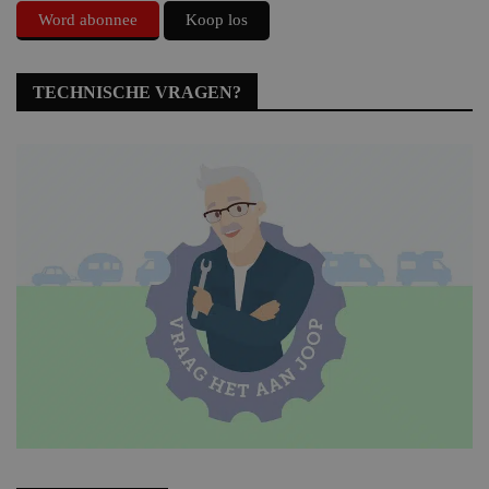
Word abonnee
Koop los
TECHNISCHE VRAGEN?