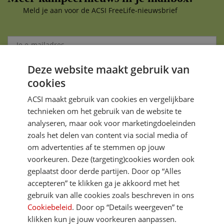
Meld je aan voor de ACSI FreeLife-nieuwsbrief
Deze website maakt gebruik van
Aanmelden
cookies
Je gegevens zijn veilig en worden niet gedeeld met anderen
ACSI maakt gebruik van cookies en vergelijkbare
technieken om het gebruik van de website te
analyseren, maar ook voor marketingdoeleinden
zoals het delen van content via social media of
om advertenties af te stemmen op jouw
voorkeuren. Deze (targeting)cookies worden ook
DIRECT NAAR
geplaatst door derde partijen. Door op “Alles
accepteren” te klikken ga je akkoord met het
gebruik van alle cookies zoals beschreven in ons
MEER ACSI FREELIFE
Cookiebeleid
. Door op “Details weergeven” te
klikken kun je jouw voorkeuren aanpassen.