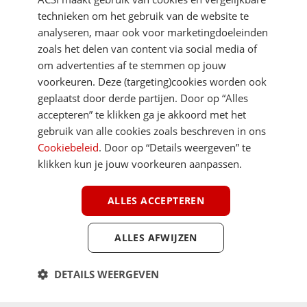
technieken om het gebruik van de website te
analyseren, maar ook voor marketingdoeleinden
zoals het delen van content via social media of
om advertenties af te stemmen op jouw
voorkeuren. Deze (targeting)cookies worden ook
DIRECT NAAR
geplaatst door derde partijen. Door op “Alles
accepteren” te klikken ga je akkoord met het
gebruik van alle cookies zoals beschreven in ons
MEER ACSI FREELIFE
Cookiebeleid
. Door op “Details weergeven” te
klikken kun je jouw voorkeuren aanpassen.
ALGEMEEN
ALLES ACCEPTEREN
ALLES AFWIJZEN
Youtube
Facebook
Terug 
ACSI FreeLife is een uitgave van ACSI FreeLife B.V. © 2026 - Alle rechten
DETAILS WEERGEVEN
voorbehouden