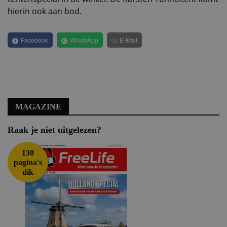
hierin ook aan bod.
Facebook
WhatsApp
E-Mail
MAGAZINE
Raak je niet uitgelezen?
130
pagina's
dik