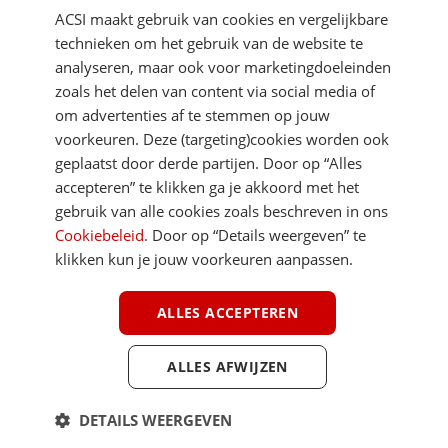
ACSI maakt gebruik van cookies en vergelijkbare
technieken om het gebruik van de website te
analyseren, maar ook voor marketingdoeleinden
zoals het delen van content via social media of
om advertenties af te stemmen op jouw
voorkeuren. Deze (targeting)cookies worden ook
DIRECT NAAR
geplaatst door derde partijen. Door op “Alles
accepteren” te klikken ga je akkoord met het
gebruik van alle cookies zoals beschreven in ons
MEER ACSI FREELIFE
Cookiebeleid
. Door op “Details weergeven” te
klikken kun je jouw voorkeuren aanpassen.
ALGEMEEN
ALLES ACCEPTEREN
ALLES AFWIJZEN
Youtube
Facebook
Terug 
ACSI FreeLife is een uitgave van ACSI FreeLife B.V. © 2026 - Alle rechten
DETAILS WEERGEVEN
voorbehouden