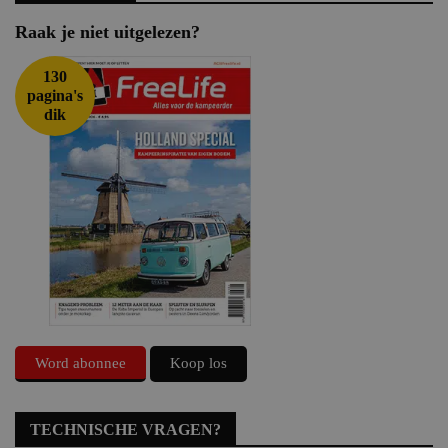
Raak je niet uitgelezen?
130
pagina's
dik
Word abonnee
Koop los
TECHNISCHE VRAGEN?