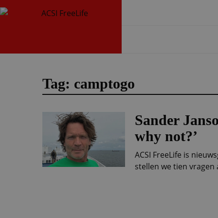
Tag: camptogo
Sander Jans
why not?’
ACSI FreeLife is nieu
stellen we tien vrage