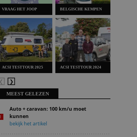
VRAAG HET JOOP
BELGISCHE KEMPEN
ACSI TES
ACSI TESTTOUR 2025
ACSI TESTTOUR 2024
ACSI TES
Vorige
Volgende
MEEST GELEZEN
Auto + caravan: 100 km/u moet
kunnen
bekijk het artikel