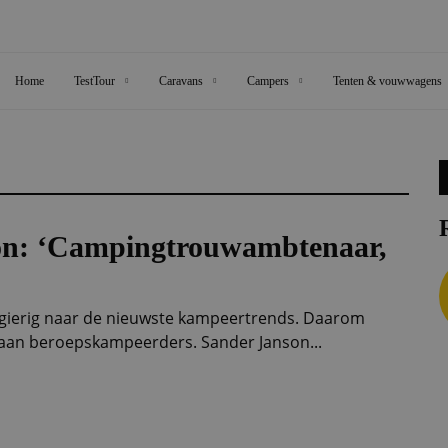
Home
TestTour
Caravans
Campers
Tenten & vouwwagens
on: ‘Campingtrouwambtenaar,
wsgierig naar de nieuwste kampeertrends. Daarom
n aan beroepskampeerders. Sander Janson...