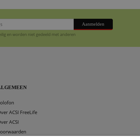
Aanmelden
veilig en worden niet gedeeld met anderen
ALGEMEEN
olofon
ver ACSI FreeLife
ver ACSI
oorwaarden