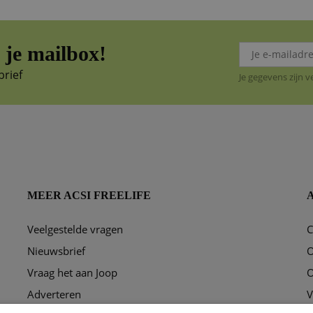
je mailbox!
brief
Je gegevens zijn 
MEER ACSI FREELIFE
Veelgestelde vragen
C
ggen?
Nieuwsbrief
O
Vraag het aan Joop
O
Adverteren
V