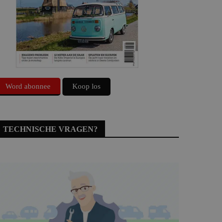
Word abonnee
Koop los
TECHNISCHE VRAGEN?