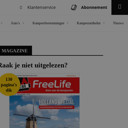
Klantenservice
Abonnement
Zoeken
Auto’s
Kampeerbestemmingen
Kampeerartikelen
Nieuws
MAGAZINE
Raak je niet uitgelezen?
130
pagina's
dik