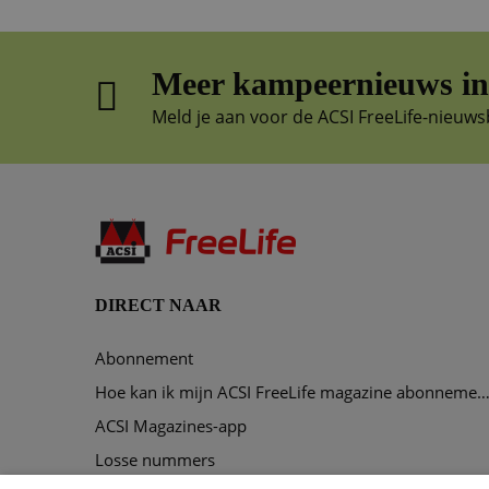
Meer kampeernieuws in 
Meld je aan voor de ACSI FreeLife-nieuws
DIRECT NAAR
Abonnement
Hoe kan ik mijn ACSI FreeLife magazine abonnement opze
ACSI Magazines-app
Losse nummers