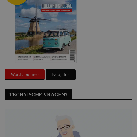
Word abonnee
Koop los
TECHNISCHE VRAGEN?