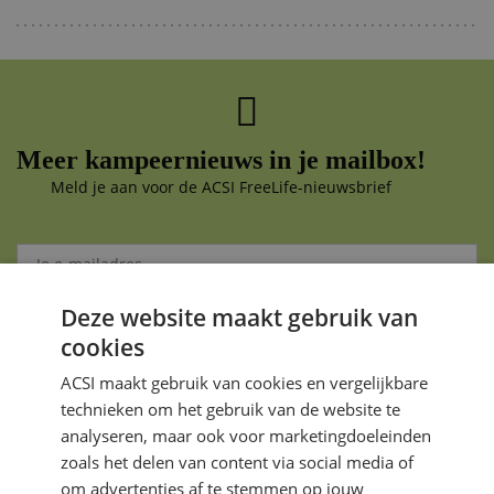
Meer kampeernieuws in je mailbox!
Meld je aan voor de ACSI FreeLife-nieuwsbrief
Deze website maakt gebruik van
Aanmelden
cookies
Je gegevens zijn veilig en worden niet gedeeld met anderen
ACSI maakt gebruik van cookies en vergelijkbare
technieken om het gebruik van de website te
analyseren, maar ook voor marketingdoeleinden
zoals het delen van content via social media of
om advertenties af te stemmen op jouw