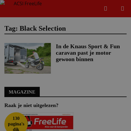
Zoeken
Menu
Zoeken
Tag: Black Selection
In de Knaus Sport & Fun
Zoeke
caravan past je motor
gewoon binnen
MAGAZINE
Raak je niet uitgelezen?
130
pagina's
dik