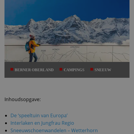
BERNER OBERLAND
CAMPINGS
SNEEUW
Inhoudsopgave:
De ‘speeltuin van Europa’
Interlaken en Jungfrau Regio
Sneeuwschoenwandelen – Wetterhorn