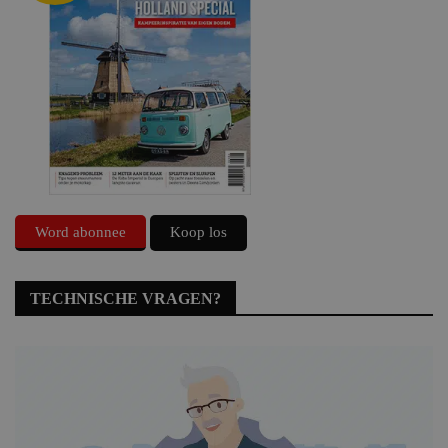
Word abonnee
Koop los
TECHNISCHE VRAGEN?