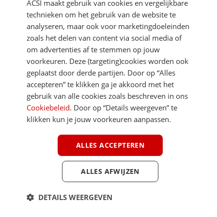
ACSI maakt gebruik van cookies en vergelijkbare
DIRECT NAAR
technieken om het gebruik van de website te
analyseren, maar ook voor marketingdoeleinden
zoals het delen van content via social media of
MEER ACSI FREELIFE
om advertenties af te stemmen op jouw
voorkeuren. Deze (targeting)cookies worden ook
ALGEMEEN
geplaatst door derde partijen. Door op “Alles
accepteren” te klikken ga je akkoord met het
gebruik van alle cookies zoals beschreven in ons
Cookiebeleid
. Door op “Details weergeven” te
klikken kun je jouw voorkeuren aanpassen.
Youtube
Facebook
Terug 
ACSI FreeLife is een uitgave van ACSI FreeLife B.V. © 2026 - Alle rechten
voorbehouden
ALLES ACCEPTEREN
ALLES AFWIJZEN
DETAILS WEERGEVEN