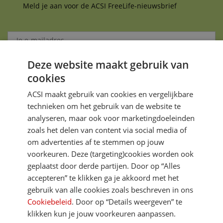
Meld je aan voor de ACSI FreeLife-nieuwsbrief
Deze website maakt gebruik van
Aanmelden
cookies
Je gegevens zijn veilig en worden niet gedeeld met anderen
ACSI maakt gebruik van cookies en vergelijkbare
technieken om het gebruik van de website te
analyseren, maar ook voor marketingdoeleinden
zoals het delen van content via social media of
om advertenties af te stemmen op jouw
voorkeuren. Deze (targeting)cookies worden ook
DIRECT NAAR
geplaatst door derde partijen. Door op “Alles
accepteren” te klikken ga je akkoord met het
gebruik van alle cookies zoals beschreven in ons
MEER ACSI FREELIFE
Cookiebeleid
. Door op “Details weergeven” te
klikken kun je jouw voorkeuren aanpassen.
ALGEMEEN