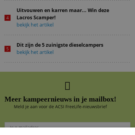
Uitvouwen en karren maar... Win deze
Lacros Scamper!
bekijk het artikel
Dit zijn de 5 zuinigste dieselcampers
bekijk het artikel
Meer kampeernieuws in je mailbox!
Meld je aan voor de ACSI FreeLife-nieuwsbrief