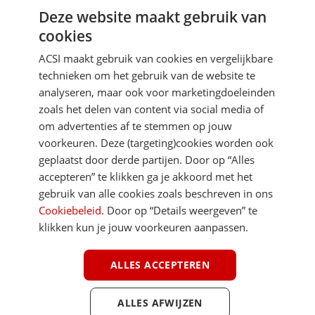
Deze website maakt gebruik van
Aanmelden
cookies
Je gegevens zijn veilig en worden niet gedeeld met anderen
ACSI maakt gebruik van cookies en vergelijkbare
technieken om het gebruik van de website te
analyseren, maar ook voor marketingdoeleinden
zoals het delen van content via social media of
om advertenties af te stemmen op jouw
voorkeuren. Deze (targeting)cookies worden ook
DIRECT NAAR
geplaatst door derde partijen. Door op “Alles
accepteren” te klikken ga je akkoord met het
gebruik van alle cookies zoals beschreven in ons
MEER ACSI FREELIFE
Cookiebeleid
. Door op “Details weergeven” te
klikken kun je jouw voorkeuren aanpassen.
ALGEMEEN
ALLES ACCEPTEREN
ALLES AFWIJZEN
Youtube
Facebook
Terug 