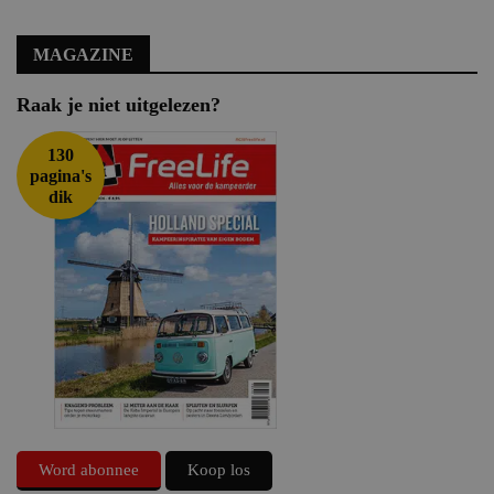
MAGAZINE
Raak je niet uitgelezen?
130
pagina's
dik
Word abonnee
Koop los