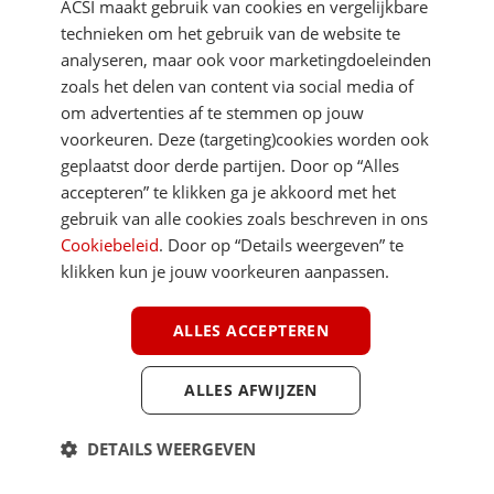
ACSI maakt gebruik van cookies en vergelijkbare
technieken om het gebruik van de website te
analyseren, maar ook voor marketingdoeleinden
Meer kampeernieuws in je mailbox!
zoals het delen van content via social media of
Meld je aan voor de ACSI FreeLife-nieuwsbrief
om advertenties af te stemmen op jouw
voorkeuren. Deze (targeting)cookies worden ook
geplaatst door derde partijen. Door op “Alles
accepteren” te klikken ga je akkoord met het
gebruik van alle cookies zoals beschreven in ons
Aanmelden
Cookiebeleid
. Door op “Details weergeven” te
klikken kun je jouw voorkeuren aanpassen.
Je gegevens zijn veilig en worden niet gedeeld met anderen
ALLES ACCEPTEREN
ALLES AFWIJZEN
DETAILS WEERGEVEN
DIRECT NAAR