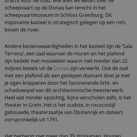
bracht voor de stad. Wie alles wil weten over de
scheepvaart op de Donau kan terecht in het
scheepvaartmuseum in Schloss Greinburg. Dit
imposante kasteel is strategisch gelegen op een rots
boven de rivier.
Andere bezienswaardigheden in het kasteel zijn de ‘Sala
Terrena’, een zaal waarvan de muren en het plafond
zijn bedekt met mozaïeken waarin niet minder dan 22
miljoen kiezels uit de
Donau
zijn verwerkt. Ook de zaal
met een plafond als een geslepen diamant doet je met
je ogen knipperen door het fascinerende licht- en
schaduwspel van dit architectonische meesterwerk.
Heel wat minder opzichtig, bijna verscholen zelfs, is het
theater in Grein. Het is het oudste, in rococostijl
gebouwde, theaterzaaltje van Oostenrijk en dateert
oorspronkelijk uit 1791.
Het herbergt niet meer dan 35 zitplaatsen. Houten