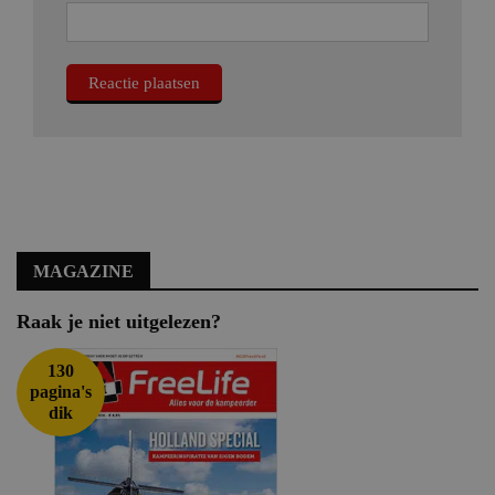
MAGAZINE
Raak je niet uitgelezen?
130
pagina's
dik