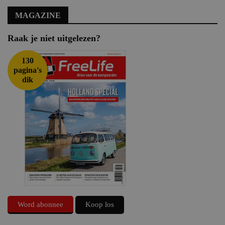
MAGAZINE
Raak je niet uitgelezen?
130
pagina's
dik
Word abonnee
Koop los