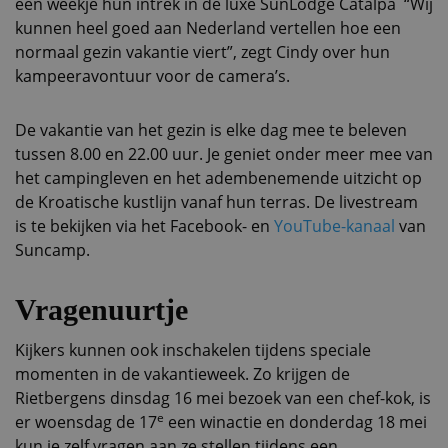
een weekje hun intrek in de luxe SunLodge Catalpa “Wij
kunnen heel goed aan Nederland vertellen hoe een
normaal gezin vakantie viert”, zegt Cindy over hun
kampeeravontuur voor de camera’s.
De vakantie van het gezin is elke dag mee te beleven
tussen 8.00 en 22.00 uur. Je geniet onder meer mee van
het campingleven en het adembenemende uitzicht op
de Kroatische kustlijn vanaf hun terras. De livestream
is te bekijken via het Facebook- en
YouTube-kanaal
van
Suncamp.
Vragenuurtje
Kijkers kunnen ook inschakelen tijdens speciale
momenten in de vakantieweek. Zo krijgen de
Rietbergens dinsdag 16 mei bezoek van een chef-kok, is
e
er woensdag de 17
een winactie en donderdag 18 mei
kun je zelf vragen aan ze stellen tijdens een