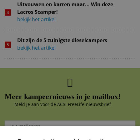
Uitvouwen en karren maar... Win deze
Lacros Scamper!
bekijk het artikel
Dit zijn de 5 zuinigste dieselcampers
bekijk het artikel
Meer kampeernieuws in je mailbox!
Meld je aan voor de ACSI FreeLife-nieuwsbrief