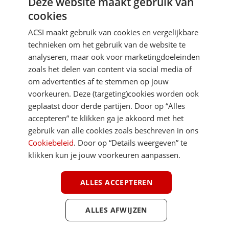
Deze website maakt gebruik van
Aanmelden
cookies
Je gegevens zijn veilig en worden niet gedeeld met anderen
ACSI maakt gebruik van cookies en vergelijkbare
technieken om het gebruik van de website te
analyseren, maar ook voor marketingdoeleinden
zoals het delen van content via social media of
om advertenties af te stemmen op jouw
voorkeuren. Deze (targeting)cookies worden ook
DIRECT NAAR
geplaatst door derde partijen. Door op “Alles
accepteren” te klikken ga je akkoord met het
gebruik van alle cookies zoals beschreven in ons
MEER ACSI FREELIFE
Cookiebeleid
. Door op “Details weergeven” te
klikken kun je jouw voorkeuren aanpassen.
ALGEMEEN
ALLES ACCEPTEREN
ALLES AFWIJZEN
Youtube
Facebook
Terug 