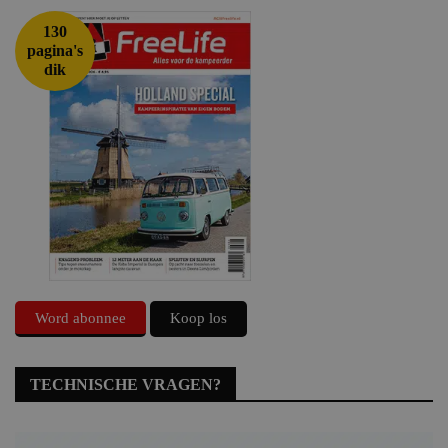
130
pagina's
dik
Word abonnee
Koop los
TECHNISCHE VRAGEN?