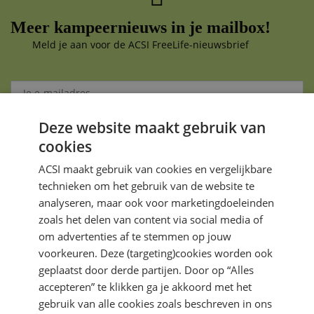
Meer kampeernieuws in je mailbox!
Meld je aan voor de ACSI FreeLife-nieuwsbrief
Deze website maakt gebruik van
Aanmelden
cookies
Je gegevens zijn veilig en worden niet gedeeld met anderen
ACSI maakt gebruik van cookies en vergelijkbare
technieken om het gebruik van de website te
analyseren, maar ook voor marketingdoeleinden
zoals het delen van content via social media of
om advertenties af te stemmen op jouw
voorkeuren. Deze (targeting)cookies worden ook
DIRECT NAAR
geplaatst door derde partijen. Door op “Alles
accepteren” te klikken ga je akkoord met het
gebruik van alle cookies zoals beschreven in ons
MEER ACSI FREELIFE