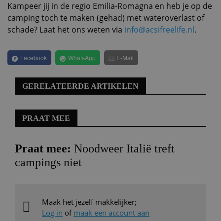
Kampeer jij in de regio Emilia-Romagna en heb je op de
camping toch te maken (gehad) met wateroverlast of
schade? Laat het ons weten via
info@acsifreelife.nl
.
Facebook
WhatsApp
E-Mail
GERELATEERDE ARTIKELEN
PRAAT MEE
Praat mee:
Noodweer Italië treft
campings niet
Maak het jezelf makkelijker;
Log in
of
maak een account aan