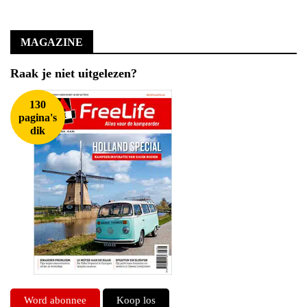
MAGAZINE
Raak je niet uitgelezen?
130
pagina's
dik
Word abonnee
Koop los