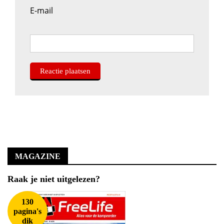
E-mail
MAGAZINE
Raak je niet uitgelezen?
130
pagina's
dik