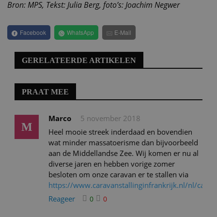
Bron: MPS, Tekst: Julia Berg, foto’s: Joachim Negwer
Facebook
WhatsApp
E-Mail
GERELATEERDE ARTIKELEN
PRAAT MEE
Marco
5 november 2018
M
Heel mooie streek inderdaad en bovendien
wat minder massatoerisme dan bijvoorbeeld
aan de Middellandse Zee. Wij komen er nu al
diverse jaren en hebben vorige zomer
besloten om onze caravan er te stallen via
https://www.caravanstallinginfrankrijk.nl/nl/car
Reageer
0
0