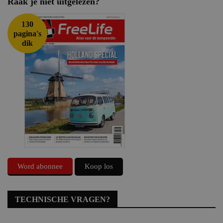
Raak je niet uitgelezen?
130
pagina's
dik
Word abonnee
Koop los
TECHNISCHE VRAGEN?