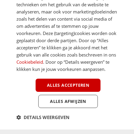
technieken om het gebruik van de website te
analyseren, maar ook voor marketingdoeleinden
zoals het delen van content via social media of
om advertenties af te stemmen op jouw
voorkeuren. Deze (targeting)cookies worden ook
DIRECT NAAR
geplaatst door derde partijen. Door op “Alles
accepteren” te klikken ga je akkoord met het
gebruik van alle cookies zoals beschreven in ons
MEER ACSI FREELIFE
Cookiebeleid
. Door op “Details weergeven” te
klikken kun je jouw voorkeuren aanpassen.
ALGEMEEN
ALLES ACCEPTEREN
ALLES AFWIJZEN
Youtube
Facebook
Terug 
ACSI FreeLife is een uitgave van ACSI FreeLife B.V. © 2026 - Alle rechten
DETAILS WEERGEVEN
voorbehouden