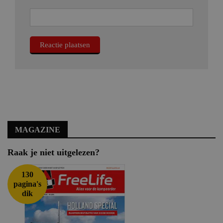
MAGAZINE
Raak je niet uitgelezen?
130
pagina's
dik