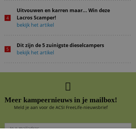
Uitvouwen en karren maar... Win deze
Lacros Scamper!
bekijk het artikel
Dit zijn de 5 zuinigste dieselcampers
bekijk het artikel
Meer kampeernieuws in je mailbox!
Meld je aan voor de ACSI FreeLife-nieuwsbrief