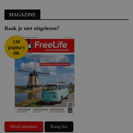
MAGAZINE
Raak je niet uitgelezen?
130
pagina's
dik
Word abonnee
Koop los