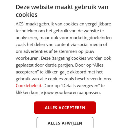
Deze website maakt gebruik van
Aanmelden
cookies
Je gegevens zijn veilig en worden niet gedeeld met anderen
ACSI maakt gebruik van cookies en vergelijkbare
technieken om het gebruik van de website te
analyseren, maar ook voor marketingdoeleinden
zoals het delen van content via social media of
om advertenties af te stemmen op jouw
voorkeuren. Deze (targeting)cookies worden ook
DIRECT NAAR
geplaatst door derde partijen. Door op “Alles
accepteren” te klikken ga je akkoord met het
gebruik van alle cookies zoals beschreven in ons
MEER ACSI FREELIFE
Cookiebeleid
. Door op “Details weergeven” te
klikken kun je jouw voorkeuren aanpassen.
ALGEMEEN
ALLES ACCEPTEREN
ALLES AFWIJZEN
Youtube
Facebook
Terug 