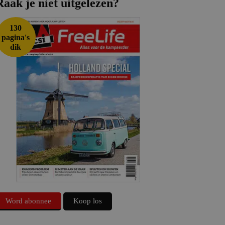
Raak je niet uitgelezen?
130
pagina's
dik
Word abonnee
Koop los