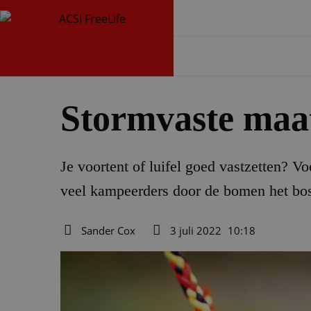
Stormvaste maat
Je voortent of luifel goed vastzetten? V
veel kampeerders door de bomen het bos 
Sander Cox
3 juli 2022
10:18
Auteur
Datum