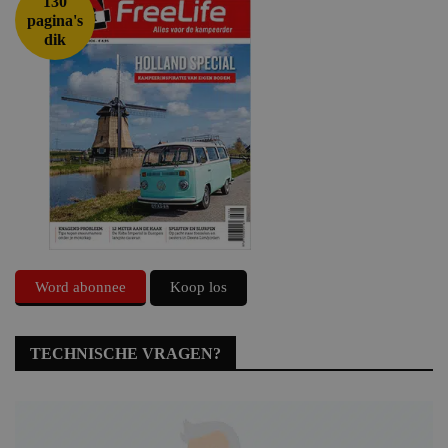
130
pagina's
dik
Word abonnee
Koop los
TECHNISCHE VRAGEN?