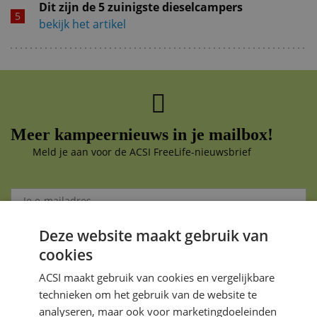
Dit zijn de 5 zuinigste dieselcampers
bekijk het artikel
Meer kampeernieuws in je mailbox!
Meld je aan voor de ACSI FreeLife-nieuwsbrief
Deze website maakt gebruik van
Aanmelden
cookies
Je gegevens zijn veilig en worden niet gedeeld met anderen
ACSI maakt gebruik van cookies en vergelijkbare
technieken om het gebruik van de website te
analyseren, maar ook voor marketingdoeleinden