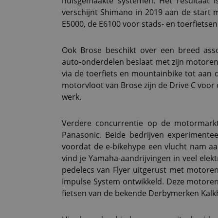
huisgemaakte systemen. Het resultaat is
verschijnt Shimano in 2019 aan de start 
E5000, de E6100 voor stads- en toerfietse
Ook Brose beschikt over een breed asso
auto-onderdelen beslaat met zijn motoren 
via de toerfiets en mountainbike tot aan
motorvloot van Brose zijn de Drive C voor 
werk.
Verdere concurrentie op de motormarkt
Panasonic. Beide bedrijven experimente
voordat de e-bikehype een vlucht nam aa
vind je Yamaha-aandrijvingen in veel elektr
pedelecs van Flyer uitgerust met motoren
Impulse System ontwikkeld. Deze motoren 
fietsen van de bekende Derbymerken Kalkh