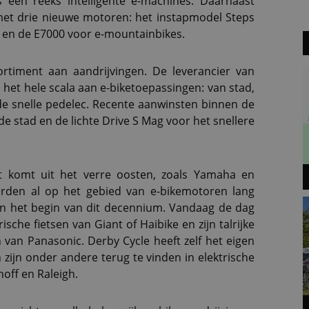
 een reeks intelligente e-machines. Daarnaast
met drie nieuwe motoren: het instapmodel Steps
n en de E7000 voor e-mountainbikes.
rtiment aan aandrijvingen. De leverancier van
het hele scala aan e-biketoepassingen: van stad,
 de snelle pedelec. Recente aanwinsten binnen de
de stad en de lichte Drive S Mag voor het snellere
 komt uit het verre oosten, zoals Yamaha en
erden al op het gebied van e-bikemotoren lang
n het begin van dit decennium. Vandaag de dag
ische fietsen van Giant of Haibike en zijn talrijke
 van Panasonic. Derby Cycle heeft zelf het eigen
zijn onder andere terug te vinden in elektrische
off en Raleigh.