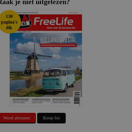
Raak je niet uitgelezen?
130
pagina's
dik
Word abonnee
Koop los