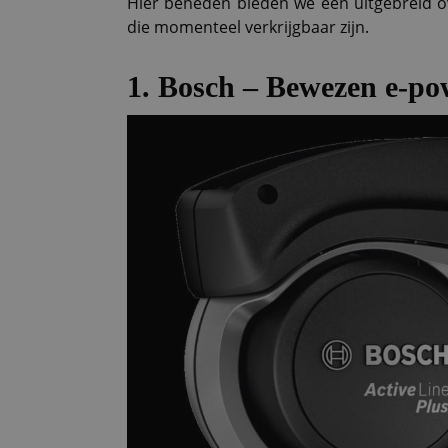
Hier beneden bieden we een uitgebreid ove
die momenteel verkrijgbaar zijn.
1. Bosch – Bewezen e-po