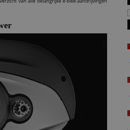
rzicht van alle belangrijke e-bike-aandrijvingen
wer