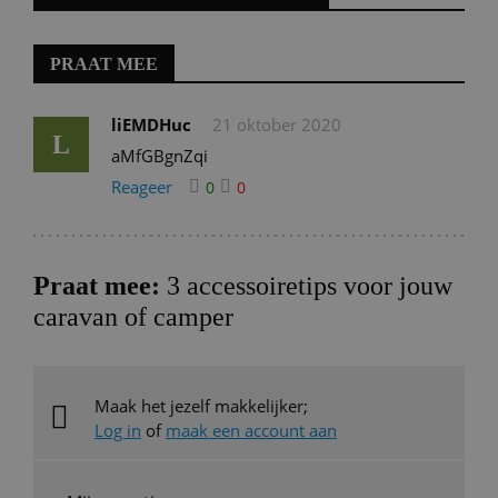
PRAAT MEE
liEMDHuc
21 oktober 2020
L
aMfGBgnZqi
Reageer
0
0
Praat mee:
3 accessoiretips voor jouw
caravan of camper
Maak het jezelf makkelijker;
Log in
of
maak een account aan