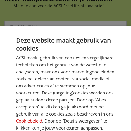
Meld je aan voor de ACSI FreeLife-nieuwsbrief
Deze website maakt gebruik van
Aanmelden
cookies
Je gegevens zijn veilig en worden niet gedeeld met anderen
ACSI maakt gebruik van cookies en vergelijkbare
technieken om het gebruik van de website te
analyseren, maar ook voor marketingdoeleinden
zoals het delen van content via social media of
om advertenties af te stemmen op jouw
voorkeuren. Deze (targeting)cookies worden ook
DIRECT NAAR
geplaatst door derde partijen. Door op “Alles
accepteren” te klikken ga je akkoord met het
gebruik van alle cookies zoals beschreven in ons
MEER ACSI FREELIFE
Cookiebeleid
. Door op “Details weergeven” te
klikken kun je jouw voorkeuren aanpassen.