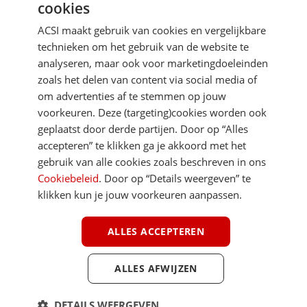
cookies
Je gegevens zijn veilig en worden niet gedeeld met anderen
ACSI maakt gebruik van cookies en vergelijkbare
technieken om het gebruik van de website te
analyseren, maar ook voor marketingdoeleinden
zoals het delen van content via social media of
om advertenties af te stemmen op jouw
voorkeuren. Deze (targeting)cookies worden ook
DIRECT NAAR
geplaatst door derde partijen. Door op “Alles
accepteren” te klikken ga je akkoord met het
gebruik van alle cookies zoals beschreven in ons
MEER ACSI FREELIFE
Cookiebeleid
. Door op “Details weergeven” te
klikken kun je jouw voorkeuren aanpassen.
ALGEMEEN
ALLES ACCEPTEREN
ALLES AFWIJZEN
Youtube
Facebook
Terug 
ACSI FreeLife is een uitgave van ACSI FreeLife B.V. © 2026 - Alle rechten
DETAILS WEERGEVEN
voorbehouden