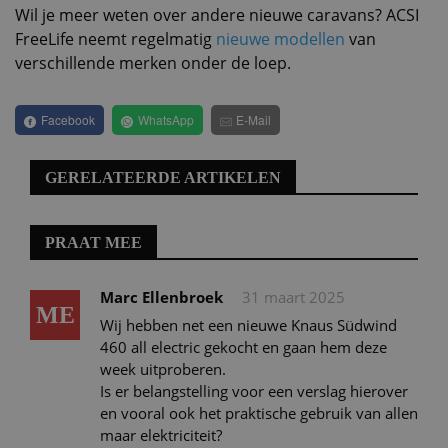
Wil je meer weten over andere nieuwe caravans? ACSI
FreeLife neemt regelmatig
nieuwe modellen
van
verschillende merken onder de loep.
Facebook
WhatsApp
E-Mail
GERELATEERDE ARTIKELEN
PRAAT MEE
Marc Ellenbroek
31 maart 2025
ME
Wij hebben net een nieuwe Knaus Südwind
460 all electric gekocht en gaan hem deze
week uitproberen.
Is er belangstelling voor een verslag hierover
en vooral ook het praktische gebruik van allen
maar elektriciteit?