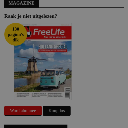
MAGAZINE
Raak je niet uitgelezen?
130
pagina's
dik
Word abonnee
Koop los