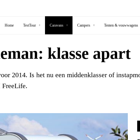
Home
TestTour
Caravans
Campers
Tenten & vouwwagens
keman: klasse apart
oor 2014. Is het nu een middenklasser of instapm
 FreeLife.