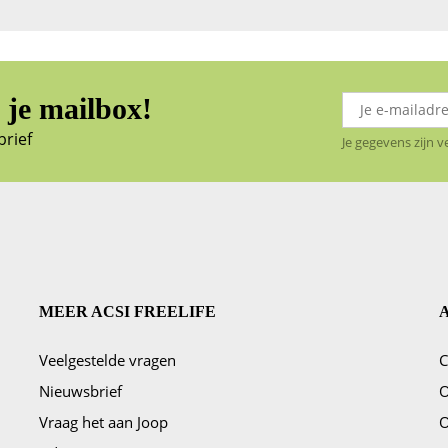
je mailbox!
brief
Je gegevens zijn 
MEER ACSI FREELIFE
Veelgestelde vragen
C
ggen?
Nieuwsbrief
O
Vraag het aan Joop
O