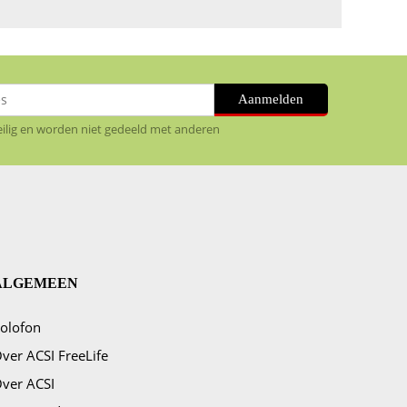
Aanmelden
veilig en worden niet gedeeld met anderen
ALGEMEEN
olofon
ver ACSI FreeLife
ver ACSI