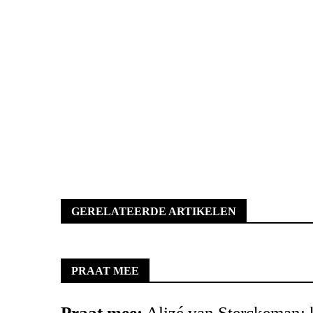
GERELATEERDE ARTIKELEN
PRAAT MEE
Praat mee:
Alizé van Sterckeman: k