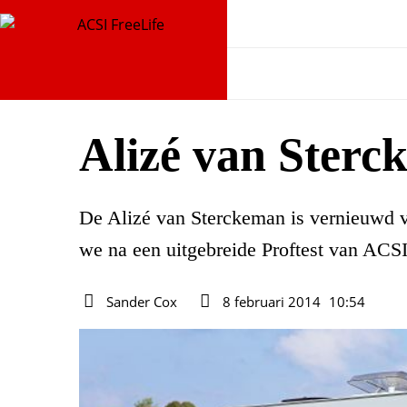
Alizé van Sterc
De Alizé van Sterckeman is vernieuwd v
we na een uitgebreide Proftest van ACSI
Sander Cox
8 februari 2014
10:54
Auteur
Datum