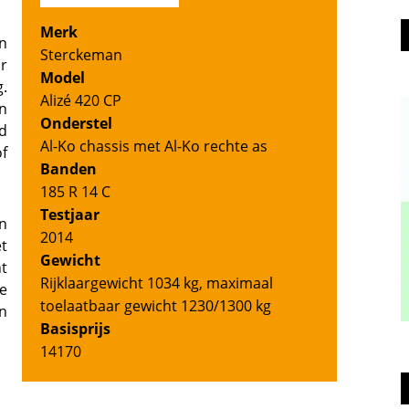
Merk
n
Sterckeman
r
Model
.
Alizé 420 CP
n
Onderstel
d
Al-Ko chassis met Al-Ko rechte as
f
Banden
185 R 14 C
Testjaar
in
2014
t
Gewicht
t
Rijklaargewicht 1034 kg, maximaal
e
toelaatbaar gewicht 1230/1300 kg
n
Basisprijs
14170