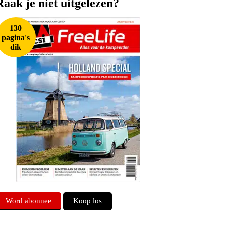
Raak je niet uitgelezen?
130
pagina's
dik
Word abonnee
Koop los