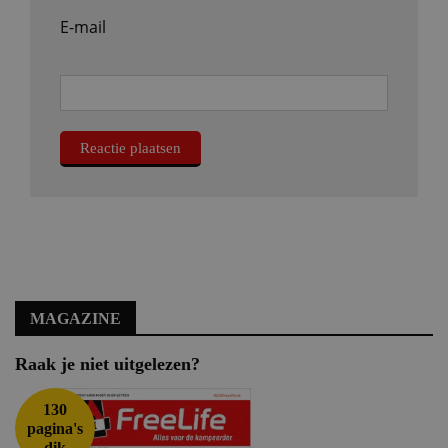
E-mail
MAGAZINE
Raak je niet uitgelezen?
130
pagina's
dik