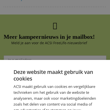
Meer kampeernieuws in je mailbox!
Meld je aan voor de ACSI FreeLife-nieuwsbrief
Deze website maakt gebruik van
Aanmelden
cookies
Je gegevens zijn veilig en worden niet gedeeld met anderen
ACSI maakt gebruik van cookies en vergelijkbare
technieken om het gebruik van de website te
analyseren, maar ook voor marketingdoeleinden
zoals het delen van content via social media of