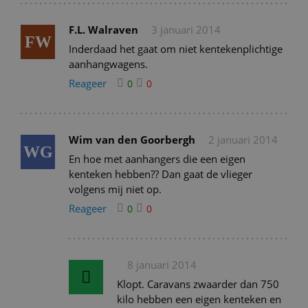
F.L. Walraven
3 januari 2014
FW
Inderdaad het gaat om niet kentekenplichtige
aanhangwagens.
Reageer
0
0
Wim van den Goorbergh
2 januari 2014
WG
En hoe met aanhangers die een eigen
kenteken hebben?? Dan gaat de vlieger
volgens mij niet op.
Reageer
0
0
8 januari 2014
Klopt. Caravans zwaarder dan 750
kilo hebben een eigen kenteken en