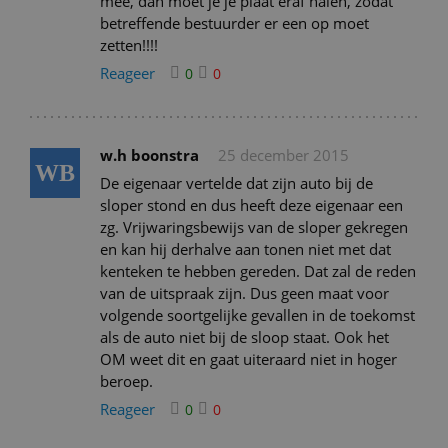
mee, dan moet je je plaat eraf halen, zodat
betreffende bestuurder er een op moet
zetten!!!!
Reageer
0
0
w.h boonstra
25 december 2015
WB
De eigenaar vertelde dat zijn auto bij de
sloper stond en dus heeft deze eigenaar een
zg. Vrijwaringsbewijs van de sloper gekregen
en kan hij derhalve aan tonen niet met dat
kenteken te hebben gereden. Dat zal de reden
van de uitspraak zijn. Dus geen maat voor
volgende soortgelijke gevallen in de toekomst
als de auto niet bij de sloop staat. Ook het
OM weet dit en gaat uiteraard niet in hoger
beroep.
Reageer
0
0