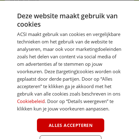
Deze website maakt gebruik van
Aanmelden
cookies
Je gegevens zijn veilig en worden niet gedeeld met anderen
ACSI maakt gebruik van cookies en vergelijkbare
technieken om het gebruik van de website te
analyseren, maar ook voor marketingdoeleinden
zoals het delen van content via social media of
om advertenties af te stemmen op jouw
voorkeuren. Deze (targeting)cookies worden ook
DIRECT NAAR
geplaatst door derde partijen. Door op “Alles
accepteren” te klikken ga je akkoord met het
gebruik van alle cookies zoals beschreven in ons
MEER ACSI FREELIFE
Cookiebeleid
. Door op “Details weergeven” te
klikken kun je jouw voorkeuren aanpassen.
ALGEMEEN
ALLES ACCEPTEREN