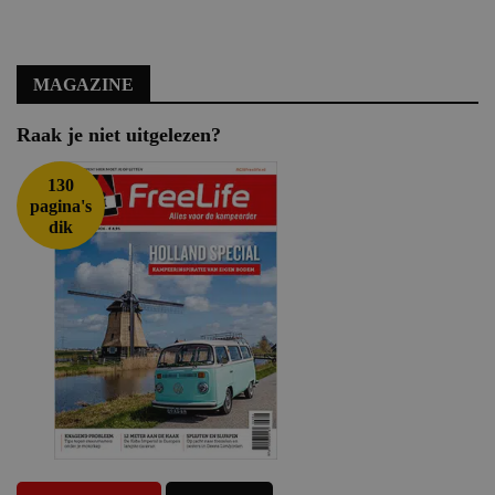
MAGAZINE
Raak je niet uitgelezen?
130
pagina's
dik