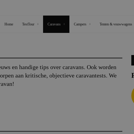
Home
TestTour
Caravans
Campers
Tenten & vouwwagens
ieuws en handige tips over caravans. Ook worden
rpen aan kritische, objectieve caravantests. We
ravan!