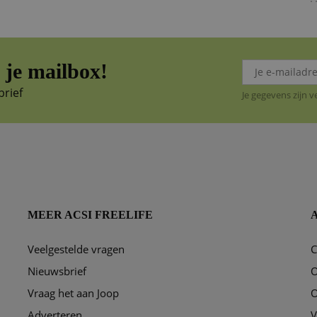
je mailbox!
brief
Je gegevens zijn 
MEER ACSI FREELIFE
Veelgestelde vragen
C
ggen?
Nieuwsbrief
O
Vraag het aan Joop
O
Adverteren
V