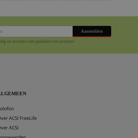
Aanmelden
veilig en worden niet gedeeld met anderen
ALGEMEEN
olofon
ver ACSI FreeLife
ver ACSI
oorwaarden