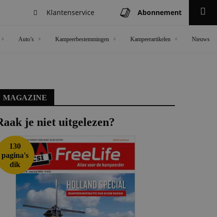
Klantenservice
Abonnement
Zoeken
Auto’s
Kampeerbestemmingen
Kampeerartikelen
Nieuws
MAGAZINE
Raak je niet uitgelezen?
130
pagina's
dik