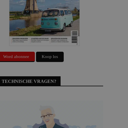
Word abonnee
Koop los
TECHNISCHE VRAGEN?