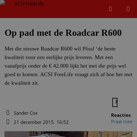
Zoeken
Menu
Zoeken
Op pad met de Roadcar R600
Met die nieuwe Roadcar R600 wil Pössl ‘de beste
Zoeke
kwaliteit voor een eerlijke prijs leveren. Met een
vanafprijs onder de € 42.000 lijkt het met die prijs wel
goed te komen. ACSI FreeLife vraagt zich af hoe het met
de kwaliteit zit.
3
Sander Cox
Reacties
Auteur
Praat mee
21 december 2015
16:52
Datum