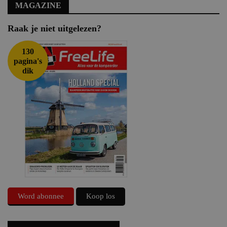
MAGAZINE
Raak je niet uitgelezen?
130
pagina's
dik
Word abonnee
Koop los