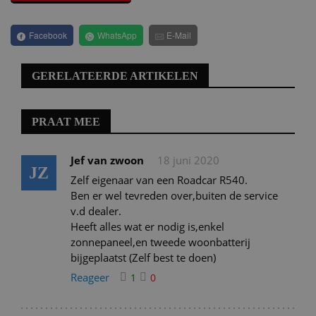
Facebook
WhatsApp
E-Mail
GERELATEERDE ARTIKELEN
PRAAT MEE
Jef van zwoon
18 juni 2020
JZ
Zelf eigenaar van een Roadcar R540.
Ben er wel tevreden over,buiten de service
v.d dealer.
Heeft alles wat er nodig is,enkel
zonnepaneel,en tweede woonbatterij
bijgeplaatst (Zelf best te doen)
Reageer
1
0