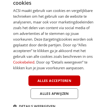
cookies
Je gegevens zijn veilig en worden niet gedeeld met anderen
ACSI maakt gebruik van cookies en vergelijkbare
technieken om het gebruik van de website te
analyseren, maar ook voor marketingdoeleinden
zoals het delen van content via social media of
om advertenties af te stemmen op jouw
voorkeuren. Deze (targeting)cookies worden ook
DIRECT NAAR
geplaatst door derde partijen. Door op “Alles
accepteren” te klikken ga je akkoord met het
gebruik van alle cookies zoals beschreven in ons
MEER ACSI FREELIFE
Cookiebeleid
. Door op “Details weergeven” te
klikken kun je jouw voorkeuren aanpassen.
ALGEMEEN
ALLES ACCEPTEREN
ALLES AFWIJZEN
Youtube
Facebook
Terug 
ACSI FreeLife is een uitgave van ACSI FreeLife B.V. © 2026 - Alle rechten
DETAILS WEERGEVEN
voorbehouden