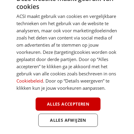
cookies
Je gegevens zijn veilig en worden niet gedeeld met anderen
ACSI maakt gebruik van cookies en vergelijkbare
technieken om het gebruik van de website te
analyseren, maar ook voor marketingdoeleinden
zoals het delen van content via social media of
om advertenties af te stemmen op jouw
voorkeuren. Deze (targeting)cookies worden ook
DIRECT NAAR
geplaatst door derde partijen. Door op “Alles
accepteren” te klikken ga je akkoord met het
gebruik van alle cookies zoals beschreven in ons
MEER ACSI FREELIFE
Cookiebeleid
. Door op “Details weergeven” te
klikken kun je jouw voorkeuren aanpassen.
ALGEMEEN
ALLES ACCEPTEREN
ALLES AFWIJZEN
Youtube
Facebook
Terug 
ACSI FreeLife is een uitgave van ACSI FreeLife B.V. © 2026 - Alle rechten