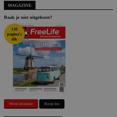
MAGAZINE
Raak je niet uitgelezen?
130
pagina's
dik
Word abonnee
Koop los