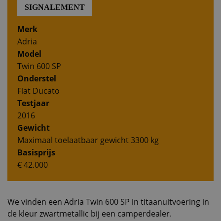
SIGNALEMENT
Merk
Adria
Model
Twin 600 SP
Onderstel
Fiat Ducato
Testjaar
2016
Gewicht
Maximaal toelaatbaar gewicht 3300 kg
Basisprijs
€ 42.000
We vinden een Adria Twin 600 SP in titaanuitvoering in
de kleur zwartmetallic bij een camperdealer.