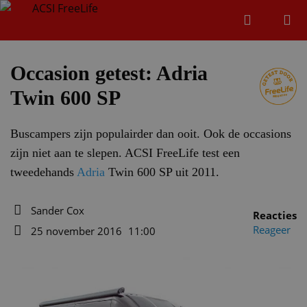
Zoeken
Menu
Zoeken
Occasion getest: Adria
Twin 600 SP
Zoeke
Buscampers zijn populairder dan ooit. Ook de occasions
zijn niet aan te slepen. ACSI FreeLife test een
tweedehands
Adria
Twin 600 SP uit 2011.
Sander Cox
Reacties
Auteur
Reageer
25 november 2016
11:00
Datum