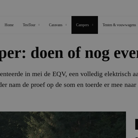
Home
TestTour
Caravans
Campers
Tenten & vouwwagens
per: doen of nog ev
teerde in mei de EQV, een volledig elektrisch a
er nam de proef op de som en toerde er mee naar 