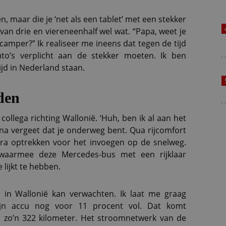
, maar die je ‘net als een tablet’ met een stekker
 van drie en viereneenhalf wel wat. “Papa, weet je
 camper?” Ik realiseer me ineens dat tegen de tijd
uto’s verplicht aan de stekker moeten. Ik ben
jd in Nederland staan.
den
ollega richting Wallonië. ‘Huh, ben ik al aan het
bijna vergeet dat je onderweg bent. Qua rijcomfort
ra optrekken voor het invoegen op de snelweg.
waarmee deze Mercedes-bus met een rijklaar
 lijkt te hebben.
s in Wallonië kan verwachten. Ik laat me graag
mijn accu nog voor 11 procent vol. Dat komt
 zo’n 322 kilometer. Het stroomnetwerk van de