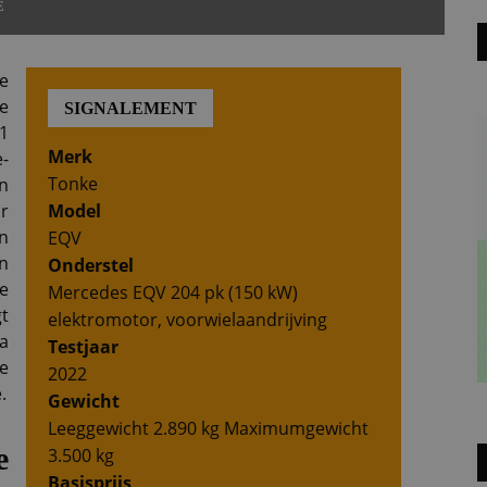
E
e
e
SIGNALEMENT
1
Merk
-
Tonke
n
ar
Model
n
EQV
n
Onderstel
e
Mercedes EQV 204 pk (150 kW)
t
elektromotor, voorwielaandrijving
a
Testjaar
e
2022
.
Gewicht
Leeggewicht 2.890 kg Maximumgewicht
e
3.500 kg
Basisprijs