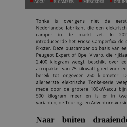
ACCU
E-CAMPER
MERCEDES
ONLIN
Tonke is overigens niet de eerst
Nederlandse fabrikant die een elektrisch
camper in de markt zet. In 202
introduceerde het Friese Camperfixx de e
Fixxter. Deze buscamper op basis van ee
Peugeot Expert of Opel Vivaro, die rijkla
2.400 kilogram weegt, beschikt over ee
accupakket van 75 kilowatt goed voor ee
bereik tot ongeveer 250 kilometer. D
allereerste elektrische Tonke-serie weeg
mede door de grotere 100kW-accu bijn
500 kilogram meer en is er in twe
varianten, de Touring- en Adventure-versie
Naar buiten draaiend