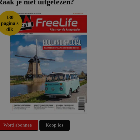
Raak je niet uitgelezen?
130
pagina's
dik
Word abonnee
Koop los