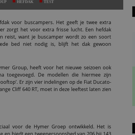
OUP
HEFDAK
TEST
fdak voor buscampers. Het geeft je twee extra
r zorgt het voor extra frisse lucht. Een hefdak
ën reist, want je buscamper wordt zo een soort
de bed niet nodig is, blijft het dak gewoon
ymer Group, heeft voor het nieuwe seizoen ook
 toegevoegd. De modellen die hiermee zijn
ooftop’. Er zijn vier indelingen op de Fiat Ducato-
nge Cliff 640 RT, moet in deze leeftest laten zien
ciaal voor de Hymer Groep ontwikkeld. Het is
ie en biedt een tweepersoonsbed van 206 bij 143