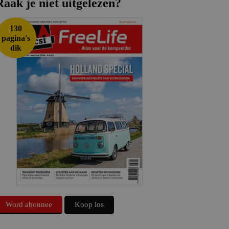
Raak je niet uitgelezen?
130
pagina's
dik
Word abonnee
Koop los