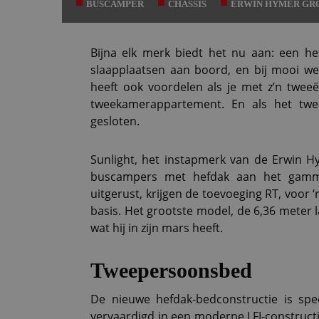
BUSCAMPER
CHASSIS
ERWIN HYMER GR
Bijna elk merk biedt het nu aan: een he
slaapplaatsen aan boord, en bij mooi wee
heeft ook voordelen als je met z’n twee
tweekamerappartement. En als het twee
gesloten.
Sunlight, het instapmerk van de Erwin H
buscampers met hefdak aan het gamma
uitgerust, krijgen de toevoeging RT, voor ‘r
basis. Het grootste model, de 6,36 meter la
wat hij in zijn mars heeft.
Tweepersoonsbed
De nieuwe hefdak-bedconstructie is spe
vervaardigd in een moderne LFI-construct