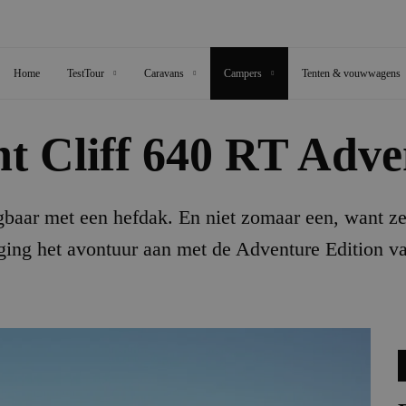
Home
TestTour
Caravans
Campers
Tenten & vouwwagens
ht Cliff 640 RT Adv
gbaar met een hefdak. En niet zomaar een, want z
ging het avontuur aan met de Adventure Edition va