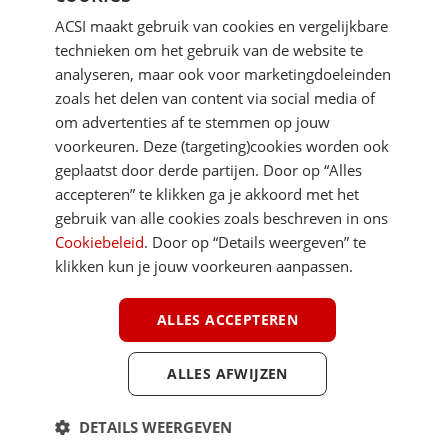
ACSI maakt gebruik van cookies en vergelijkbare
technieken om het gebruik van de website te
analyseren, maar ook voor marketingdoeleinden
zoals het delen van content via social media of
om advertenties af te stemmen op jouw
voorkeuren. Deze (targeting)cookies worden ook
DIRECT NAAR
geplaatst door derde partijen. Door op “Alles
accepteren” te klikken ga je akkoord met het
gebruik van alle cookies zoals beschreven in ons
MEER ACSI FREELIFE
Cookiebeleid
. Door op “Details weergeven” te
klikken kun je jouw voorkeuren aanpassen.
ALGEMEEN
ALLES ACCEPTEREN
ALLES AFWIJZEN
Youtube
Facebook
Terug 
ACSI FreeLife is een uitgave van ACSI FreeLife B.V. © 2026 - Alle rechten
DETAILS WEERGEVEN
voorbehouden