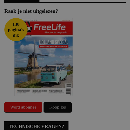
Raak je niet uitgelezen?
130
pagina's
dik
Word abonnee
Koop los
TECHNISCHE VRAGEN?