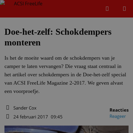
Zoeken
Menu
Zoeken
Doe-het-zelf: Schokdempers
monteren
Zoeke
Is het de moeite waard om de schokdempers van je
camper te laten vervangen? Die vraag staat centraal in
het artikel over schokdempers in de Doe-het-zelf special
van ACSI FreeLife Magazine 2-2017. We geven alvast
een voorproefje.
Sander Cox
Reacties
Auteur
Reageer
24 februari 2017
09:45
Datum