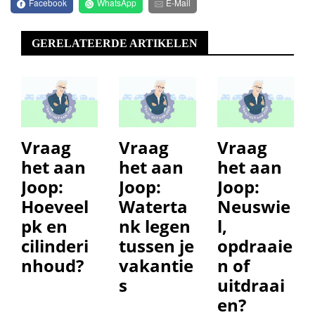
Facebook
WhatsApp
E-Mail
GERELATEERDE ARTIKELEN
Vraag
Vraag
Vraag
het aan
het aan
het aan
Joop:
Joop:
Joop:
Hoeveel
Waterta
Neuswie
pk en
nk legen
l,
cilinderi
tussen je
opdraaie
nhoud?
vakantie
n of
s
uitdraai
en?