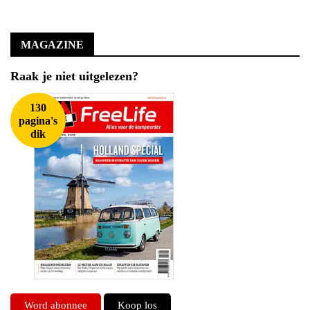
MAGAZINE
Raak je niet uitgelezen?
130
pagina's
dik
Word abonnee
Koop los