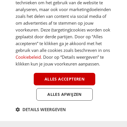
technieken om het gebruik van de website te
analyseren, maar ook voor marketingdoeleinden
zoals het delen van content via social media of
om advertenties af te stemmen op jouw
voorkeuren. Deze (targeting)cookies worden ook
DIRECT NAAR
geplaatst door derde partijen. Door op “Alles
accepteren” te klikken ga je akkoord met het
gebruik van alle cookies zoals beschreven in ons
MEER ACSI FREELIFE
Cookiebeleid
. Door op “Details weergeven” te
klikken kun je jouw voorkeuren aanpassen.
ALGEMEEN
ALLES ACCEPTEREN
ALLES AFWIJZEN
Youtube
Facebook
Terug 
ACSI FreeLife is een uitgave van ACSI FreeLife B.V. © 2026 - Alle rechten
DETAILS WEERGEVEN
voorbehouden