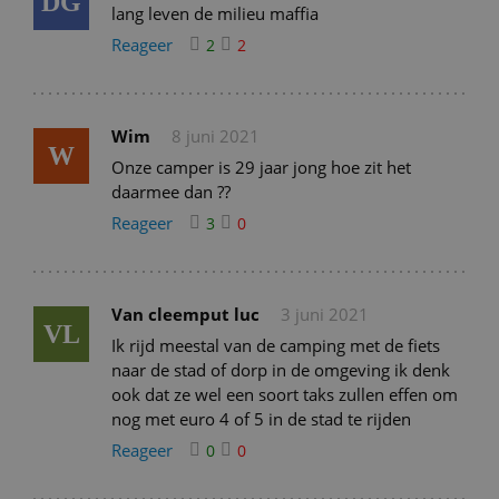
DG
lang leven de milieu maffia
Reageer
2
2
Wim
8 juni 2021
W
Onze camper is 29 jaar jong hoe zit het
daarmee dan ??
Reageer
3
0
Van cleemput luc
3 juni 2021
VL
Ik rijd meestal van de camping met de fiets
naar de stad of dorp in de omgeving ik denk
ook dat ze wel een soort taks zullen effen om
nog met euro 4 of 5 in de stad te rijden
Reageer
0
0