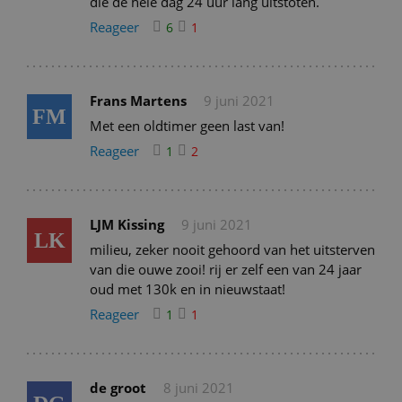
die de hele dag 24 uur lang uitstoten.
Reageer
6
1
Frans Martens
9 juni 2021
FM
Met een oldtimer geen last van!
Reageer
1
2
LJM Kissing
9 juni 2021
LK
milieu, zeker nooit gehoord van het uitsterven
van die ouwe zooi! rij er zelf een van 24 jaar
oud met 130k en in nieuwstaat!
Reageer
1
1
de groot
8 juni 2021