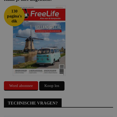
130
pagina's
dik
Word abonnee
Koop los
TECHNISCHE VRAGEN?