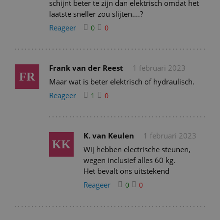
schijnt beter te zijn dan elektrisch omdat het
laatste sneller zou slijten….?
Reageer
0
0
Frank van der Reest
1 februari 2023
FR
Maar wat is beter elektrisch of hydraulisch.
Reageer
1
0
K. van Keulen
1 februari 2023
KK
Wij hebben electrische steunen,
wegen inclusief alles 60 kg.
Het bevalt ons uitstekend
Reageer
0
0