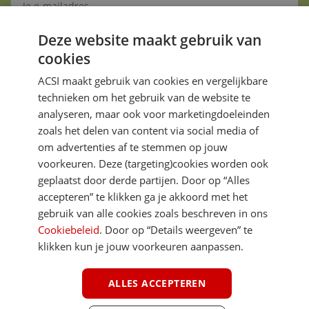
Deze website maakt gebruik van
Aanmelden
cookies
Je gegevens zijn veilig en worden niet gedeeld met anderen
ACSI maakt gebruik van cookies en vergelijkbare
technieken om het gebruik van de website te
analyseren, maar ook voor marketingdoeleinden
zoals het delen van content via social media of
om advertenties af te stemmen op jouw
voorkeuren. Deze (targeting)cookies worden ook
DIRECT NAAR
geplaatst door derde partijen. Door op “Alles
accepteren” te klikken ga je akkoord met het
gebruik van alle cookies zoals beschreven in ons
MEER ACSI FREELIFE
Cookiebeleid
. Door op “Details weergeven” te
klikken kun je jouw voorkeuren aanpassen.
ALGEMEEN
ALLES ACCEPTEREN