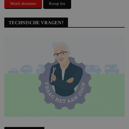
Word abonnee
Koop los
TECHNISCHE VRAGEN?