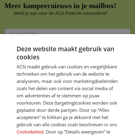
Meer kampeernieuws in je mailbox!
Meld je aan voor de ACSI FreeLife-nieuwsbrief
Deze website maakt gebruik van
Aanmelden
cookies
Je gegevens zijn veilig en worden niet gedeeld met anderen
ACSI maakt gebruik van cookies en vergelijkbare
technieken om het gebruik van de website te
analyseren, maar ook voor marketingdoeleinden
zoals het delen van content via social media of
om advertenties af te stemmen op jouw
voorkeuren. Deze (targeting)cookies worden ook
DIRECT NAAR
geplaatst door derde partijen. Door op “Alles
accepteren” te klikken ga je akkoord met het
gebruik van alle cookies zoals beschreven in ons
MEER ACSI FREELIFE
Cookiebeleid
. Door op “Details weergeven” te