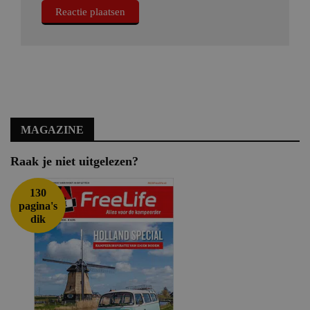
MAGAZINE
Raak je niet uitgelezen?
130
pagina's
dik