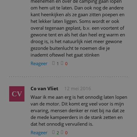
meenemen en over de camping gaan lopen
om hem uit te laten. Dan ook nog de andere
kant heenkijken als ze gaan zitten poepen en
het lekker laten liggen. Soms wordt er ook
overal tegenaan geplast, b.v. een voortent of
gewone tent en als het dan heel erg warm en
droog is, is het natuurlijk niet meer gewone
gezonde buitenlucht te noemen die je
inademt oftewel het gaat stinken
Reageer
1
0
Co van Vliet
12 mei 2016
CV
Waar ik me aan erg is het onnodig laten lopen
van de motor. Dit komt erg veel voor is mijn
ervaring, mensen denker er niet bij na dat ze
de mede kampeerders in de stank zetten en
dat het onnodig vervuilend is.
Reageer
2
0