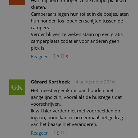
Wat mij betreft mogen ze de camperplaatsen
sluiten.
Camperaars legen hun toilet in de bosjes,laten
hun honden los lopen en schijten tussen de
campers.
Verder blijven ze weken staan op een gratis
camperplaats zodat er voor anderen geen
plek is.
Reageer
3
8
Gérard Kortbeek
4 september 2016
GK
Het meest erger ik mij aan honden niet
aangelijnd zijn, vooral als de huisregels dat
voorschrijven.
Ik wil hier verder niet met voorbeelden op
ingaan, hond kan er nu eenmaal het gedrag
van het baasje niet veranderen.
Reageer
5
1