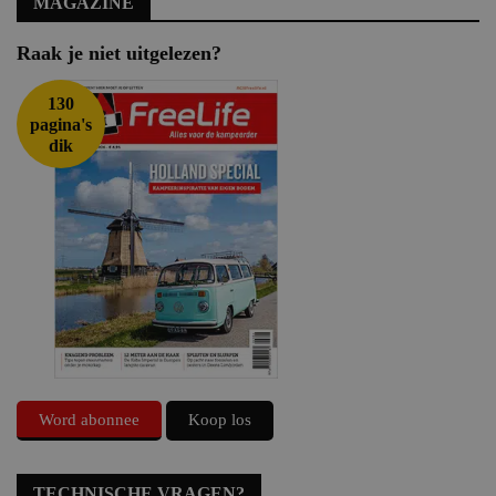
MAGAZINE
Raak je niet uitgelezen?
130
pagina's
dik
Word abonnee
Koop los
TECHNISCHE VRAGEN?