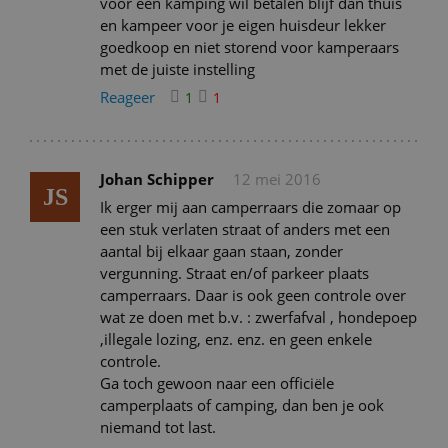
voor een kamping wil betalen blijf dan thuis
en kampeer voor je eigen huisdeur lekker
goedkoop en niet storend voor kamperaars
met de juiste instelling
Reageer
1
1
Johan Schipper
12 mei 2016
JS
Ik erger mij aan camperraars die zomaar op
een stuk verlaten straat of anders met een
aantal bij elkaar gaan staan, zonder
vergunning. Straat en/of parkeer plaats
camperraars. Daar is ook geen controle over
wat ze doen met b.v. : zwerfafval , hondepoep
,illegale lozing, enz. enz. en geen enkele
controle.
Ga toch gewoon naar een officiële
camperplaats of camping, dan ben je ook
niemand tot last.