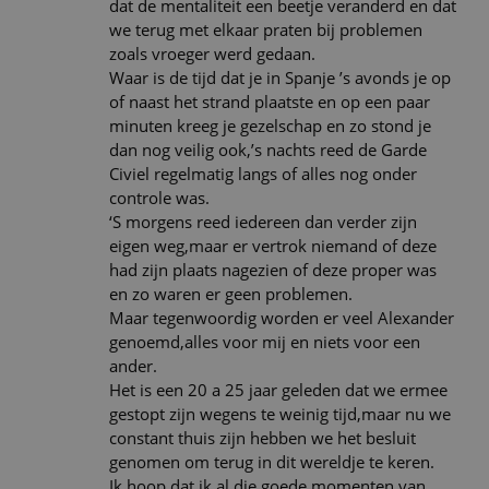
dat de mentaliteit een beetje veranderd en dat
we terug met elkaar praten bij problemen
zoals vroeger werd gedaan.
Waar is de tijd dat je in Spanje ’s avonds je op
of naast het strand plaatste en op een paar
minuten kreeg je gezelschap en zo stond je
dan nog veilig ook,’s nachts reed de Garde
Civiel regelmatig langs of alles nog onder
controle was.
‘S morgens reed iedereen dan verder zijn
eigen weg,maar er vertrok niemand of deze
had zijn plaats nagezien of deze proper was
en zo waren er geen problemen.
Maar tegenwoordig worden er veel Alexander
genoemd,alles voor mij en niets voor een
ander.
Het is een 20 a 25 jaar geleden dat we ermee
gestopt zijn wegens te weinig tijd,maar nu we
constant thuis zijn hebben we het besluit
genomen om terug in dit wereldje te keren.
Ik hoop dat ik al die goede momenten van