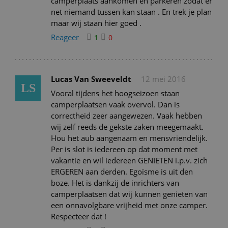
camperplaats aankomen en parkeren zodat er
net niemand tussen kan staan . En trek je plan
maar wij staan hier goed .
Reageer
1
0
Lucas Van Sweeveldt
12 mei 2016
LS
Vooral tijdens het hoogseizoen staan
camperplaatsen vaak overvol. Dan is
correctheid zeer aangewezen. Vaak hebben
wij zelf reeds de gekste zaken meegemaakt.
Hou het aub aangenaam en mensvriendelijk.
Per is slot is iedereen op dat moment met
vakantie en wil iedereen GENIETEN i.p.v. zich
ERGEREN aan derden. Egoïsme is uit den
boze. Het is dankzij de inrichters van
camperplaatsen dat wij kunnen genieten van
een onnavolgbare vrijheid met onze camper.
Respecteer dat !