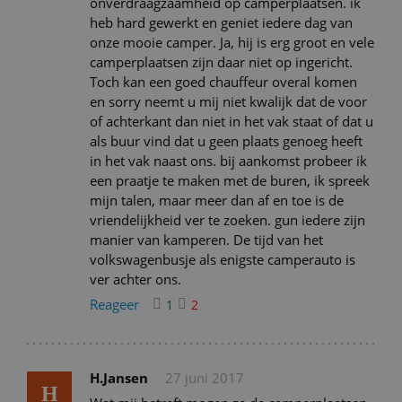
onverdraagzaamheid op camperplaatsen. ik
heb hard gewerkt en geniet iedere dag van
onze mooie camper. Ja, hij is erg groot en vele
camperplaatsen zijn daar niet op ingericht.
Toch kan een goed chauffeur overal komen
en sorry neemt u mij niet kwalijk dat de voor
of achterkant dan niet in het vak staat of dat u
als buur vind dat u geen plaats genoeg heeft
in het vak naast ons. bij aankomst probeer ik
een praatje te maken met de buren, ik spreek
mijn talen, maar meer dan af en toe is de
vriendelijkheid ver te zoeken. gun iedere zijn
manier van kamperen. De tijd van het
volkswagenbusje als enigste camperauto is
ver achter ons.
Reageer
1
2
H.Jansen
27 juni 2017
H