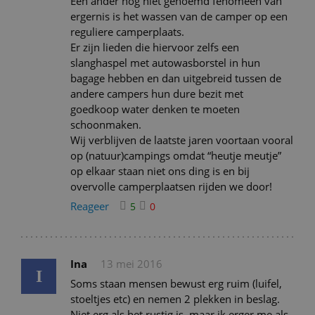
Een ander nog niet genoemd fenomeen van
ergernis is het wassen van de camper op een
reguliere camperplaats.
Er zijn lieden die hiervoor zelfs een
slanghaspel met autowasborstel in hun
bagage hebben en dan uitgebreid tussen de
andere campers hun dure bezit met
goedkoop water denken te moeten
schoonmaken.
Wij verblijven de laatste jaren voortaan vooral
op (natuur)campings omdat “heutje meutje”
op elkaar staan niet ons ding is en bij
overvolle camperplaatsen rijden we door!
Reageer
5
0
Ina
13 mei 2016
I
Soms staan mensen bewust erg ruim (luifel,
stoeltjes etc) en nemen 2 plekken in beslag.
Niet erg als het rustig is, maar ik erger me als