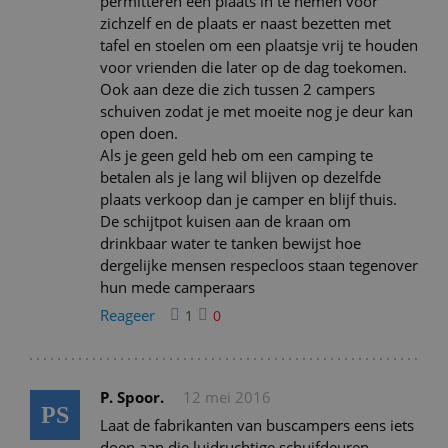
permitteren een plaats in te nemen voor
zichzelf en de plaats er naast bezetten met
tafel en stoelen om een plaatsje vrij te houden
voor vrienden die later op de dag toekomen.
Ook aan deze die zich tussen 2 campers
schuiven zodat je met moeite nog je deur kan
open doen.
Als je geen geld heb om een camping te
betalen als je lang wil blijven op dezelfde
plaats verkoop dan je camper en blijf thuis.
De schijtpot kuisen aan de kraan om
drinkbaar water te tanken bewijst hoe
dergelijke mensen respecloos staan tegenover
hun mede camperaars
Reageer
1
0
P. Spoor.
12 mei 2016
PS
Laat de fabrikanten van buscampers eens iets
doen aan die luidruchtige schuifdeuren.