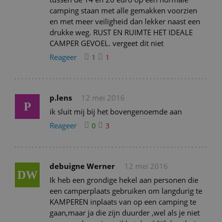
camping staan met alle gemakken voorzien
en met meer veiligheid dan lekker naast een
drukke weg. RUST EN RUIMTE HET IDEALE
CAMPER GEVOEL. vergeet dit niet
Reageer
1
1
p.lens
12 mei 2016
P
ik sluit mij bij het bovengenoemde aan
Reageer
0
3
debuigne Werner
12 mei 2016
DW
Ik heb een grondige hekel aan personen die
een camperplaats gebruiken om langdurig te
KAMPEREN inplaats van op een camping te
gaan,maar ja die zijn duurder ,wel als je niet