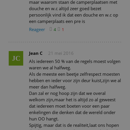
maar waarom staan de camperplaatsen met
douche en w.c altijd zeer goed bezet
persoonlijk vind ik dat een douche en w.c op
een camperplaats een pre is
Reageer
4
1
Jean C
21 mei 2016
JC
Als iedereen 50 % van de regels moest volgen
waren we al halfweg.
Als de meeste een beetje zelfrespect moesten
hebben en ieder voor zijn deur kuist,zijn we al
meer dan halfweg.
Dan zal er nog hoop zijn dat we overal
welkom zijn,maar het is altijd zo al geweest
dat iedereen moet boeten voor een paar
enkelingen die denken dat de wereld onder
hun OO hangt.
Spijtig, maar dat is de realiteit,laat ons hopen