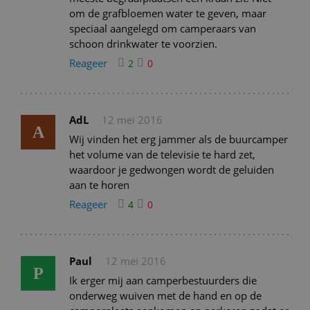
om de grafbloemen water te geven, maar
speciaal aangelegd om camperaars van
schoon drinkwater te voorzien.
Reageer
2
0
AdL
12 mei 2016
A
Wij vinden het erg jammer als de buurcamper
het volume van de televisie te hard zet,
waardoor je gedwongen wordt de geluiden
aan te horen
Reageer
4
0
Paul
12 mei 2016
P
Ik erger mij aan camperbestuurders die
onderweg wuiven met de hand en op de