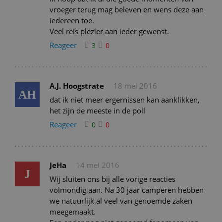
vroeger terug mag beleven en wens deze aan
iedereen toe.
Veel reis plezier aan ieder gewenst.
Reageer
3
0
A.J. Hoogstrate
18 mei 2016
AH
dat ik niet meer ergernissen kan aanklikken,
het zijn de meeste in de poll
Reageer
0
0
JeHa
14 mei 2016
J
Wij sluiten ons bij alle vorige reacties
volmondig aan. Na 30 jaar camperen hebben
we natuurlijk al veel van genoemde zaken
meegemaakt.