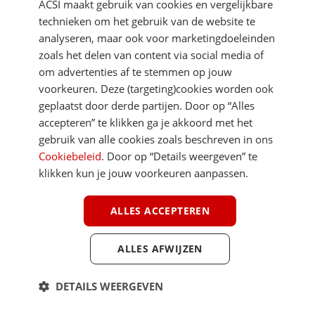
ACSI maakt gebruik van cookies en vergelijkbare
Je gegevens zijn veilig en worden niet gedeeld met anderen
technieken om het gebruik van de website te
analyseren, maar ook voor marketingdoeleinden
zoals het delen van content via social media of
om advertenties af te stemmen op jouw
voorkeuren. Deze (targeting)cookies worden ook
geplaatst door derde partijen. Door op “Alles
accepteren” te klikken ga je akkoord met het
DIRECT NAAR
gebruik van alle cookies zoals beschreven in ons
Cookiebeleid
. Door op “Details weergeven” te
MEER ACSI FREELIFE
klikken kun je jouw voorkeuren aanpassen.
ALGEMEEN
ALLES ACCEPTEREN
ALLES AFWIJZEN
Youtube
Facebook
Terug 
DETAILS WEERGEVEN
ACSI FreeLife is een uitgave van ACSI FreeLife B.V. © 2026 - Alle rechten
voorbehouden