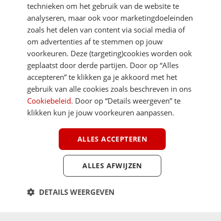
technieken om het gebruik van de website te
analyseren, maar ook voor marketingdoeleinden
zoals het delen van content via social media of
om advertenties af te stemmen op jouw
voorkeuren. Deze (targeting)cookies worden ook
DIRECT NAAR
geplaatst door derde partijen. Door op “Alles
accepteren” te klikken ga je akkoord met het
gebruik van alle cookies zoals beschreven in ons
MEER ACSI FREELIFE
Cookiebeleid
. Door op “Details weergeven” te
klikken kun je jouw voorkeuren aanpassen.
ALGEMEEN
ALLES ACCEPTEREN
ALLES AFWIJZEN
Youtube
Facebook
Terug 
ACSI FreeLife is een uitgave van ACSI FreeLife B.V. © 2026 - Alle rechten
DETAILS WEERGEVEN
voorbehouden