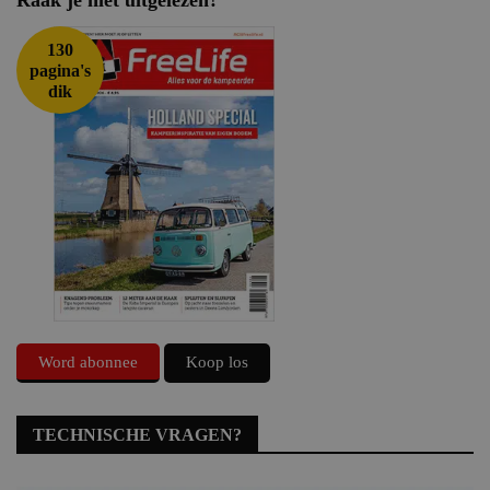
Raak je niet uitgelezen?
130
pagina's
dik
Word abonnee
Koop los
TECHNISCHE VRAGEN?