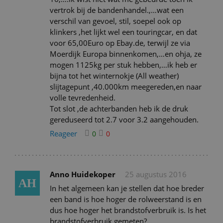
vertrok bij de bandenhandel.,…wat een
verschil van gevoel, stil, soepel ook op
klinkers ,het lijkt wel een touringcar, en dat
voor 65,00Euro op Ebay.de, terwijl ze via
Moerdijk Europa binnenkomen,…en ohja, ze
mogen 1125kg per stuk hebben,…ik heb er
bijna tot het winternokje (All weather)
slijtagepunt ,40.000km meegereden,en naar
volle tevredenheid.
Tot slot ,de achterbanden heb ik de druk
gereduseerd tot 2.7 voor 3.2 aangehouden.
Reageer
0
0
Anno Huidekoper
25 augustus 2016
AH
In het algemeen kan je stellen dat hoe breder
een band is hoe hoger de rolweerstand is en
dus hoe hoger het brandstofverbruik is. Is het
brandstofverbruik gemeten?