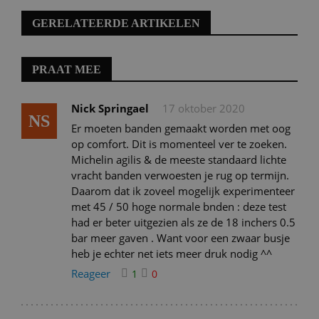
GERELATEERDE ARTIKELEN
PRAAT MEE
Nick Springael
17 oktober 2020
NS
Er moeten banden gemaakt worden met oog
op comfort. Dit is momenteel ver te zoeken.
Michelin agilis & de meeste standaard lichte
vracht banden verwoesten je rug op termijn.
Daarom dat ik zoveel mogelijk experimenteer
met 45 / 50 hoge normale bnden : deze test
had er beter uitgezien als ze de 18 inchers 0.5
bar meer gaven . Want voor een zwaar busje
heb je echter net iets meer druk nodig ^^
Reageer
1
0