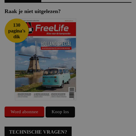
Raak je niet uitgelezen?
130
pagina's
dik
Word abonnee
Koop los
TECHNISCHE VRAGEN?