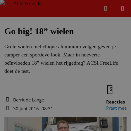
Zoeken
Menu
Zoeken
Go big! 18” wielen
Grote wielen met chique aluminium velgen geven je
Zoeke
camper een sportieve look. Maar in hoeverre
beïnvloeden 18” wielen het rijgedrag? ACSI FreeLife
doet de test.
5
Berrit de Lange
Reacties
Auteur
Praat mee
30 juni 2016
08:31
Datum