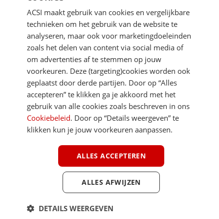
ACSI maakt gebruik van cookies en vergelijkbare
technieken om het gebruik van de website te
analyseren, maar ook voor marketingdoeleinden
zoals het delen van content via social media of
om advertenties af te stemmen op jouw
voorkeuren. Deze (targeting)cookies worden ook
DIRECT NAAR
geplaatst door derde partijen. Door op “Alles
accepteren” te klikken ga je akkoord met het
gebruik van alle cookies zoals beschreven in ons
MEER ACSI FREELIFE
Cookiebeleid
. Door op “Details weergeven” te
klikken kun je jouw voorkeuren aanpassen.
ALGEMEEN
ALLES ACCEPTEREN
ALLES AFWIJZEN
Youtube
Facebook
Terug 
ACSI FreeLife is een uitgave van ACSI FreeLife B.V. © 2026 - Alle rechten
DETAILS WEERGEVEN
voorbehouden