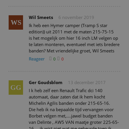
Wil Smeets
6 november 2019
WS
Ik heb een Hymer camper (Tramp S star
edition)) uit 2011 met de maten 215-75-15
is het mogelijk om hier 16 inch LM velgen op
te laten monteren, eventueel met iets bredere
banden? Met vriendelijke groet, Wil Smeets
Reageer
0
0
Ger Goudsblom
13 december 2017
GG
I k heb zelf een Renault Trafic dci 140
automaat, daar zaten dat ik hem kocht
Michelin Agilis banden onder 215-65-16.
Die heb ik na bepaalde tijd vervangen voor
Borbet velgen met,….jawel budget banden
van Delinte , AW5 VAN maatje groter 225-65-
16,….ik wist niet wat me gebeurde toen ik