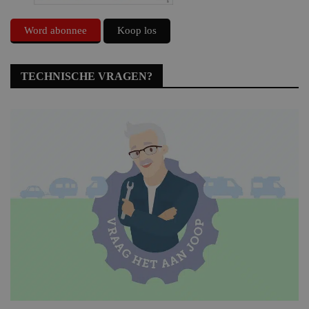
Word abonnee
Koop los
TECHNISCHE VRAGEN?