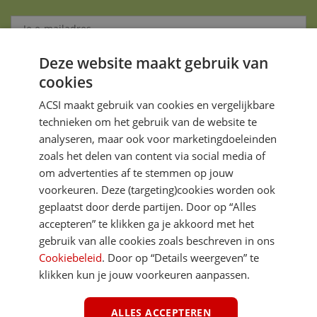
Deze website maakt gebruik van
Aanmelden
cookies
Je gegevens zijn veilig en worden niet gedeeld met anderen
ACSI maakt gebruik van cookies en vergelijkbare
technieken om het gebruik van de website te
analyseren, maar ook voor marketingdoeleinden
zoals het delen van content via social media of
om advertenties af te stemmen op jouw
voorkeuren. Deze (targeting)cookies worden ook
DIRECT NAAR
geplaatst door derde partijen. Door op “Alles
accepteren” te klikken ga je akkoord met het
gebruik van alle cookies zoals beschreven in ons
MEER ACSI FREELIFE
Cookiebeleid
. Door op “Details weergeven” te
klikken kun je jouw voorkeuren aanpassen.
ALGEMEEN
ALLES ACCEPTEREN