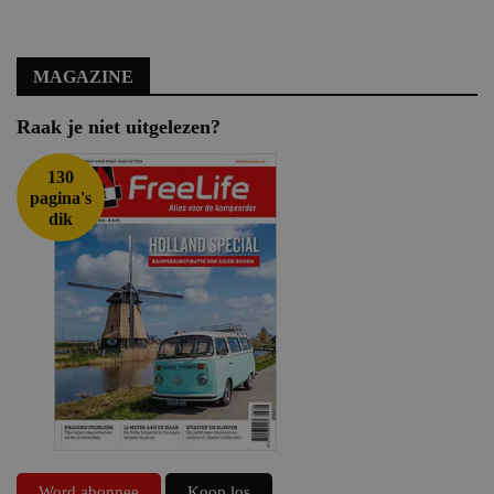
MAGAZINE
Raak je niet uitgelezen?
130
pagina's
dik
Word abonnee
Koop los