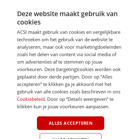
Deze website maakt gebruik van
Aanmelden
cookies
Je gegevens zijn veilig en worden niet gedeeld met anderen
ACSI maakt gebruik van cookies en vergelijkbare
technieken om het gebruik van de website te
analyseren, maar ook voor marketingdoeleinden
zoals het delen van content via social media of
om advertenties af te stemmen op jouw
voorkeuren. Deze (targeting)cookies worden ook
DIRECT NAAR
geplaatst door derde partijen. Door op “Alles
accepteren” te klikken ga je akkoord met het
gebruik van alle cookies zoals beschreven in ons
MEER ACSI FREELIFE
Cookiebeleid
. Door op “Details weergeven” te
klikken kun je jouw voorkeuren aanpassen.
ALGEMEEN
ALLES ACCEPTEREN