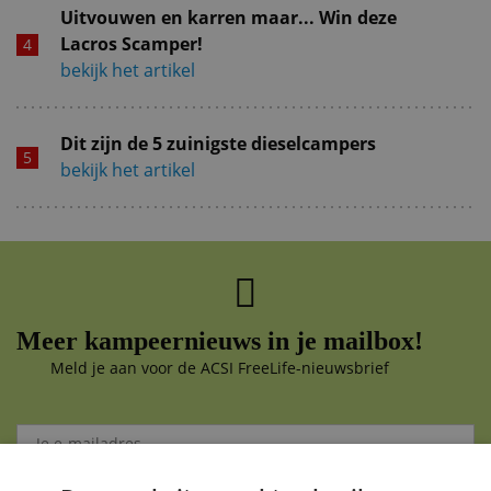
Uitvouwen en karren maar... Win deze
Lacros Scamper!
bekijk het artikel
Dit zijn de 5 zuinigste dieselcampers
bekijk het artikel
Meer kampeernieuws in je mailbox!
Meld je aan voor de ACSI FreeLife-nieuwsbrief