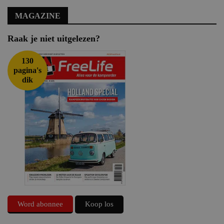
MAGAZINE
Raak je niet uitgelezen?
130
pagina's
dik
Word abonnee
Koop los