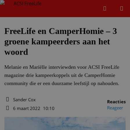
Zoeken
Menu
Zoeken
FreeLife en CamperHomie – 3
groene kampeerders aan het
Zoeke
woord
Melanie en Mariëlle interviewden voor ACSI FreeLife
magazine drie kampeerkoppels uit de CamperHomie
community die er een duurzame leefstijl op nahouden.
Sander Cox
Reacties
Auteur
Reageer
6 maart 2022
10:10
Datum