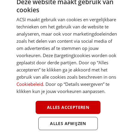
Deze website maakt gebruik van
Aanmelden
cookies
Je gegevens zijn veilig en worden niet gedeeld met anderen
ACSI maakt gebruik van cookies en vergelijkbare
technieken om het gebruik van de website te
analyseren, maar ook voor marketingdoeleinden
zoals het delen van content via social media of
om advertenties af te stemmen op jouw
voorkeuren. Deze (targeting)cookies worden ook
DIRECT NAAR
geplaatst door derde partijen. Door op “Alles
accepteren” te klikken ga je akkoord met het
gebruik van alle cookies zoals beschreven in ons
MEER ACSI FREELIFE
Cookiebeleid
. Door op “Details weergeven” te
klikken kun je jouw voorkeuren aanpassen.
ALGEMEEN
ALLES ACCEPTEREN
ALLES AFWIJZEN
Youtube
Facebook
Terug 