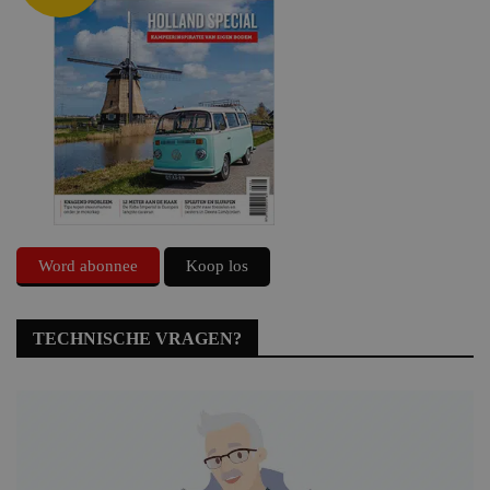
Word abonnee
Koop los
TECHNISCHE VRAGEN?