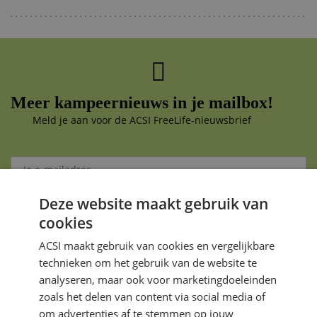
Meer kampeernieuws in je mailbox!
Meld je aan voor de ACSI FreeLife-nieuwsbrief
Deze website maakt gebruik van
Aanmelden
cookies
Je gegevens zijn veilig en worden niet gedeeld met anderen
ACSI maakt gebruik van cookies en vergelijkbare
technieken om het gebruik van de website te
analyseren, maar ook voor marketingdoeleinden
zoals het delen van content via social media of
om advertenties af te stemmen op jouw