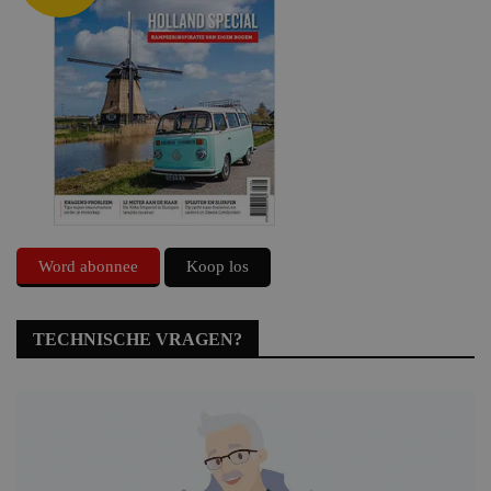
Word abonnee
Koop los
TECHNISCHE VRAGEN?