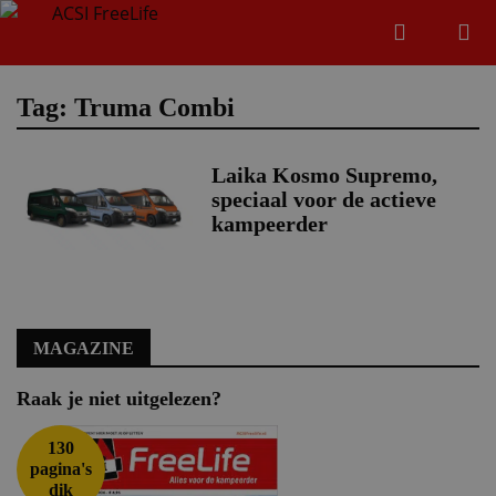
Zoeken
Menu
Zoeken
Tag: Truma Combi
Laika Kosmo Supremo,
Zoeke
speciaal voor de actieve
kampeerder
MAGAZINE
Raak je niet uitgelezen?
130
pagina's
dik