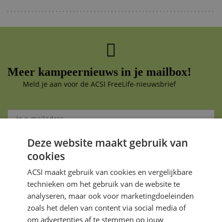
Meer kampeernieuws in je mailbox!
Meld je aan voor de ACSI FreeLife-nieuwsbrief
Deze website maakt gebruik van
Aanmelden
cookies
Je gegevens zijn veilig en worden niet gedeeld met anderen
ACSI maakt gebruik van cookies en vergelijkbare
technieken om het gebruik van de website te
analyseren, maar ook voor marketingdoeleinden
zoals het delen van content via social media of
om advertenties af te stemmen op jouw