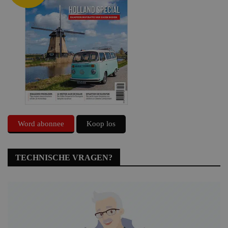
Word abonnee
Koop los
TECHNISCHE VRAGEN?