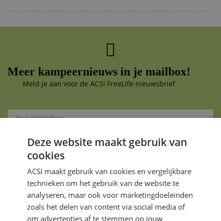
Meer kampeernieuws in je mailbox!
Meld je aan voor de ACSI FreeLife-nieuwsbrief
Deze website maakt gebruik van
Aanmelden
cookies
Je gegevens zijn veilig en worden niet gedeeld met anderen
ACSI maakt gebruik van cookies en vergelijkbare
technieken om het gebruik van de website te
analyseren, maar ook voor marketingdoeleinden
zoals het delen van content via social media of
om advertenties af te stemmen op jouw