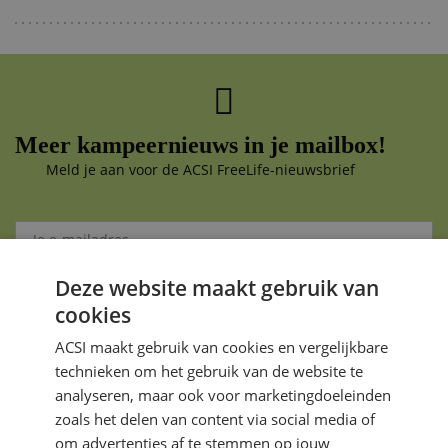
Meer kampeernieuws in je mailbox!
Meld je aan voor de ACSI FreeLife-nieuwsbrief
Deze website maakt gebruik van
Aanmelden
cookies
Je gegevens zijn veilig en worden niet gedeeld met anderen
ACSI maakt gebruik van cookies en vergelijkbare
technieken om het gebruik van de website te
analyseren, maar ook voor marketingdoeleinden
zoals het delen van content via social media of
om advertenties af te stemmen op jouw