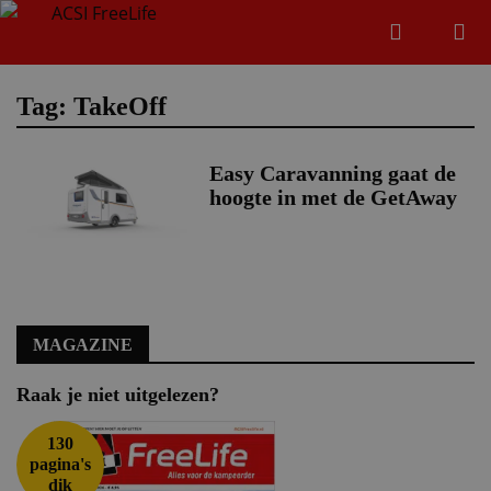
Zoeken
Menu
Zoeken
Tag: TakeOff
Easy Caravanning gaat de
Zoeke
hoogte in met de GetAway
MAGAZINE
Raak je niet uitgelezen?
130
pagina's
dik