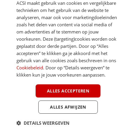
ACSI maakt gebruik van cookies en vergelijkbare
technieken om het gebruik van de website te
analyseren, maar ook voor marketingdoeleinden
zoals het delen van content via social media of
om advertenties af te stemmen op jouw
voorkeuren. Deze (targeting)cookies worden ook
DIRECT NAAR
geplaatst door derde partijen. Door op “Alles
accepteren” te klikken ga je akkoord met het
gebruik van alle cookies zoals beschreven in ons
MEER ACSI FREELIFE
Cookiebeleid
. Door op “Details weergeven” te
klikken kun je jouw voorkeuren aanpassen.
ALGEMEEN
ALLES ACCEPTEREN
ALLES AFWIJZEN
Youtube
Facebook
Terug 
ACSI FreeLife is een uitgave van ACSI FreeLife B.V. © 2026 - Alle rechten
DETAILS WEERGEVEN
voorbehouden