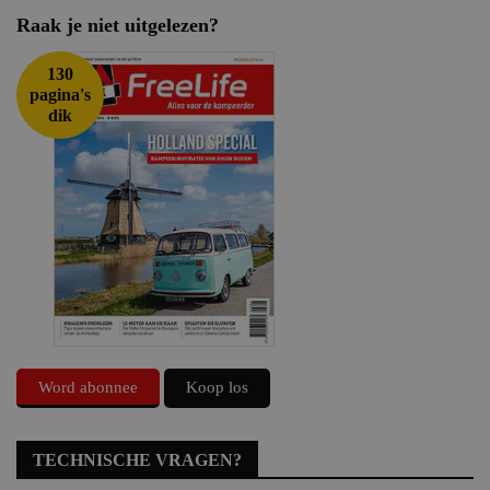
Raak je niet uitgelezen?
130
pagina's
dik
Word abonnee
Koop los
TECHNISCHE VRAGEN?