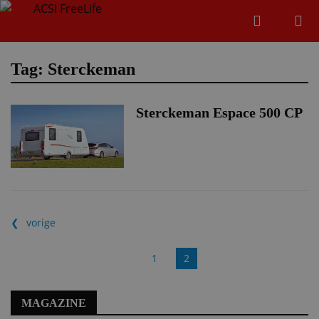
Zoeken
Menu
Zoeken
Tag: Sterckeman
Sterckeman Espace 500 CP
Zoeke
vorige
1
2
MAGAZINE