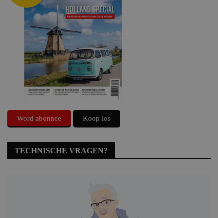
Word abonnee
Koop los
TECHNISCHE VRAGEN?