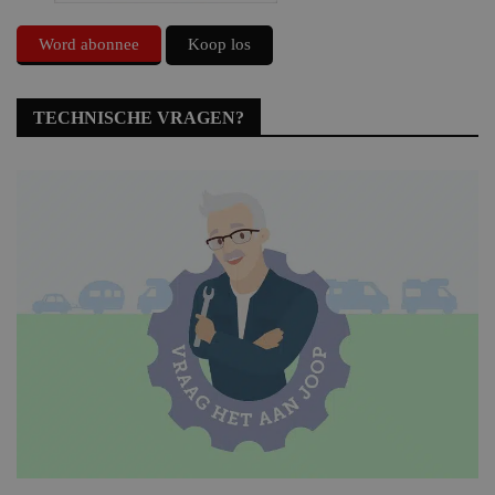
Word abonnee
Koop los
TECHNISCHE VRAGEN?