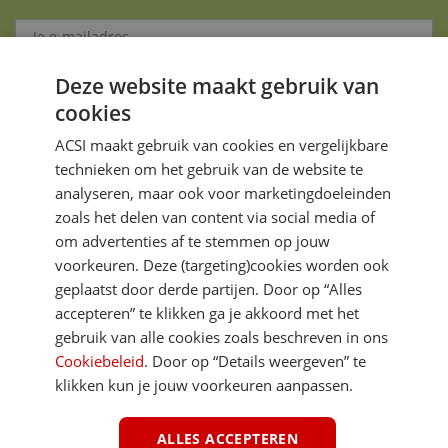
Deze website maakt gebruik van
Aanmelden
cookies
Je gegevens zijn veilig en worden niet gedeeld met anderen
ACSI maakt gebruik van cookies en vergelijkbare
technieken om het gebruik van de website te
analyseren, maar ook voor marketingdoeleinden
zoals het delen van content via social media of
om advertenties af te stemmen op jouw
voorkeuren. Deze (targeting)cookies worden ook
DIRECT NAAR
geplaatst door derde partijen. Door op “Alles
accepteren” te klikken ga je akkoord met het
gebruik van alle cookies zoals beschreven in ons
MEER ACSI FREELIFE
Cookiebeleid
. Door op “Details weergeven” te
klikken kun je jouw voorkeuren aanpassen.
ALGEMEEN
ALLES ACCEPTEREN