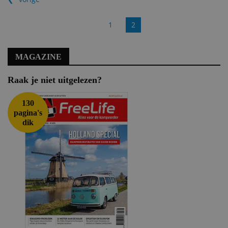
1
2
MAGAZINE
Raak je niet uitgelezen?
130
pagina's
dik